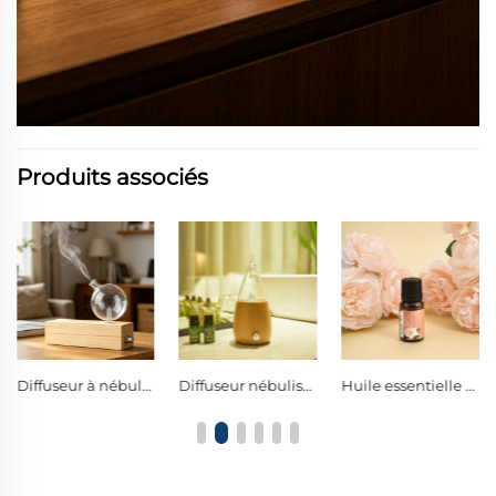
Produits associés
Diffuseur à nébulisation sans eau en verre borosilicaté et bois massif naturel, avec bouton de commande métallique, diffuseur d’huiles essentielles pures à brume froide pour l’aromathérapie
Diffuseur nébulisant sans eau en verre conique avec commande à molette unique et lampe d'ambiance LED chaude
Huile essentielle naturelle polyvalente pour l’aromathérapie à domicile, désodorisant pour voiture et créations artisanales parfumées faites maison