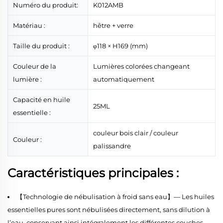
Numéro du produit:
K012AMB
Matériau :
hêtre + verre
Taille du produit :
φ118 × H169 (mm)
Couleur de la
Lumières colorées changeant
lumière :
automatiquement
Capacité en huile
25ML
essentielle :
couleur bois clair / couleur
Couleur :
palissandre
Caractéristiques principales :
【Technologie de nébulisation à froid sans eau】— Les huiles
essentielles pures sont nébulisées directement, sans dilution à
l’eau, conservant ainsi intégralement les différentes couches