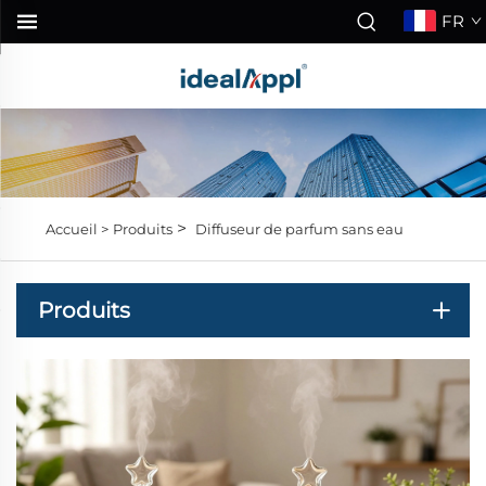
FR
>
Accueil >
Produits
Diffuseur de parfum sans eau
Produits