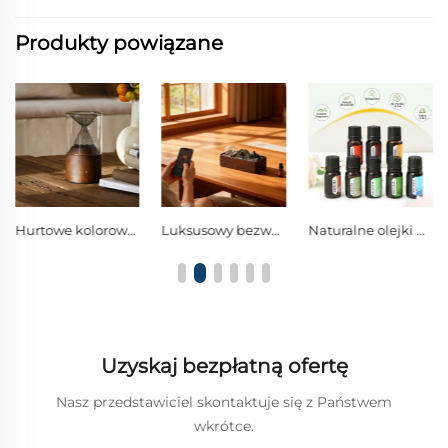
Produkty powiązane
Luksusowy bezwodny dyfuzor ze szkła i litego drewna z funkcją odtwarzania muzyki przez Bluetooth
Naturalne olejki botaniczne do aromaterapii | czyste roślinne zapachy do odświeżania przestrzeni i uspokajania umysłu
30 ml naturalnych olejków roślinnych do aromaterapii, przeznaczonych do dyfuzorów i samochodów
Uzyskaj bezpłatną ofertę
Nasz przedstawiciel skontaktuje się z Państwem
wkrótce.