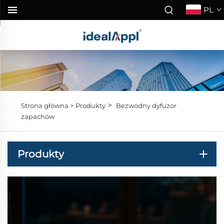
PL
>
Strona główna >
Produkty
Bezwodny dyfuzor
zapachów
Produkty