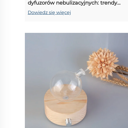
dyfuzorów nebulizacyjnych: trendy
rynkowe dla detalicznych
Dowiedz się więcej
sprzedawców i odbiorców hurtowych