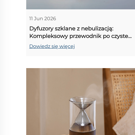
11 Jun 2026
Dyfuzory szklane z nebulizacją:
Kompleksowy przewodnik po czystej,
nietraktowanej aromaterapii w domu
Dowiedz się więcej