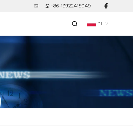
+86-13922415049
PL