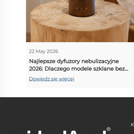
22 May 2026
Najlepsze dyfuzory nebulizacyjne
2026: Dlaczego modele szklane bez
wody przewyższają ultradźwiękowe
Dowiedz się więcej
K