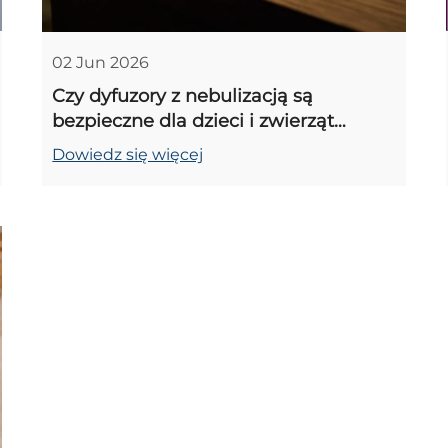
02 Jun 2026
Czy dyfuzory z nebulizacją są
bezpieczne dla dzieci i zwierząt
domowych? Porady ekspertów oraz
Dowiedz się więcej
lista najbezpieczniejszych modeli