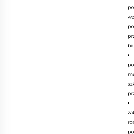
po
wz
po
pr
bi
po
me
sz
pr
za
ro
po