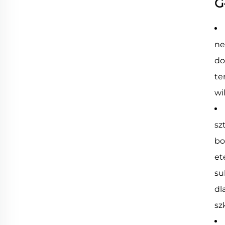
G
ne
do
te
wi
sz
bo
et
su
dl
sz