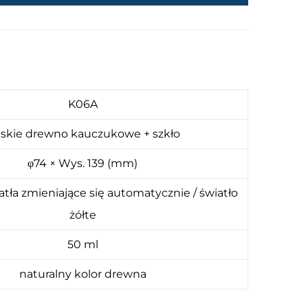
K06A
jskie drewno kauczukowe + szkło
φ74 × Wys. 139 (mm)
tła zmieniające się automatycznie / światło
żółte
50 ml
naturalny kolor drewna