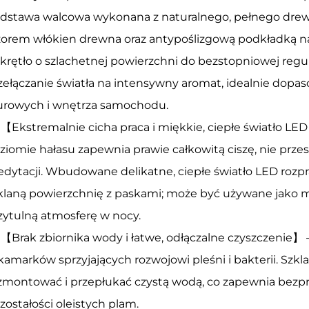
dstawa walcowa wykonana z naturalnego, pełnego dr
orem włókien drewna oraz antypoślizgową podkładką 
krętło o szlachetnej powierzchni do bezstopniowej regu
zełączanie światła na intensywny aromat, idealnie dop
urowych i wnętrza samochodu.
【Ekstremalnie cicha praca i miękkie, ciepłe światło LED
ziomie hałasu zapewnia prawie całkowitą ciszę, nie przes
dytacji. Wbudowane delikatne, ciepłe światło LED rozpr
klaną powierzchnię z paskami; może być używane jako m
zytulną atmosferę w nocy.
【Brak zbiornika wody i łatwe, odłączalne czyszczenie】 
kamarków sprzyjających rozwojowi pleśni i bakterii. Szk
zmontować i przepłukać czystą wodą, co zapewnia bez
zostałości oleistych plam.