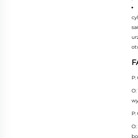
cy
sa
ur
ot
F
P:
O:
wy
P:
O:
bo