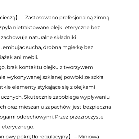
cieczą】 – Zastosowano profesjonalną zimną
zpyla nietraktowane olejki eteryczne bez
 zachowuje naturalne składniki
, emitując suchą, drobną mgiełkę bez
iążek ani mebli.
o, brak kontaktu olejku z tworzywem
ie wykonywanej szklanej powłoki ze szkła
e elementy stykające się z olejkami
ztucznych. Skutecznie zapobiega wypływaniu
ych oraz mieszaniu zapachów; jest bezpieczna
drogami oddechowymi. Przez przezroczyste
 eterycznego.
pniowy pokrętło regulacyjny】 – Miniowa