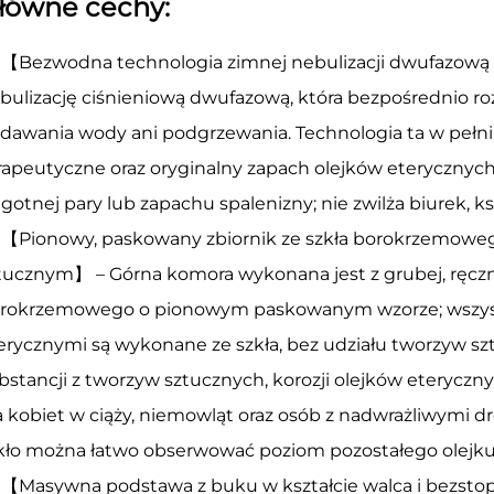
łówne cechy:
【Bezwodna technologia zimnej nebulizacji dwufazową 
bulizację ciśnieniową dwufazową, która bezpośrednio ro
dawania wody ani podgrzewania. Technologia ta w pełni
rapeutyczne oraz oryginalny zapach olejków eterycznych
lgotnej pary lub zapachu spalenizny; nie zwilża biurek, ks
【Pionowy, paskowany zbiornik ze szkła borokrzemoweg
tucznym】 – Górna komora wykonana jest z grubej, ręczn
rokrzemowego o pionowym paskowanym wzorze; wszystki
erycznymi są wykonane ze szkła, bez udziału tworzyw s
bstancji z tworzyw sztucznych, korozji olejków eteryczn
a kobiet w ciąży, niemowląt oraz osób z nadwrażliwymi 
kło można łatwo obserwować poziom pozostałego olejku
【Masywna podstawa z buku w kształcie walca i bezsto