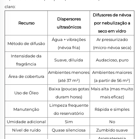
claro:
Difusores de névoa
Dispersores
Recurso
por nebulização a
ultrasónicos
seco em vidro
Água + vibrações
Ar pressurizado
Método de difusão
(névoa fria)
(micro-névoa seca)
Intensidade da
Suave, diluída
Audacioso, puro
fragrância
Ambientes menores
Ambientes maiores
Área de cobertura
(até 37 m²)
(a partir de 56 m²)
Baixa (poucas gotas
Mais alta (mas muito
Uso de Óleo
duram horas)
mais eficaz)
Limpeza frequente
Manutenção
Rápida e simples
do reservatório
Umidade adicional
Sim
No
Nível de ruído
Quase silenciosa
Zumbido suave
Aromaterapia