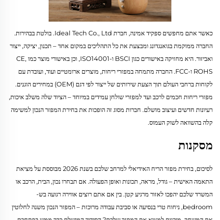
כאשר אתם מחפשים ספקיד אמינה, חברת Ideal Tech Co., Ltd. בולטת בבהירות.
החברה ממוקמת בגואנגדונג ומבצעת את כל התהליכים במקום אחד – תכנון, יציקה, ייצור
ואביזור. היא מחזיקה באישורים כגון BSCI ו-ISO14001, וכן באישורי מוצר כמו CE,
ROHS ו-FCC. החברה מתמחה במפזרי ריחות, מוצרים ארומטיים ועוד, ועובדת עם
לקוחות ברחבי העולם תוך הצעת שירותים של ייצור לפי דגם (OEM) במחירים הוגנים.
מפזרי ריחות חכמים לרכב ועד למפזרי שולחן עמידים במיוחד – הציוד שלה משלב איכות,
רעיונות חדשים ועיצוב מושלם. חברות מסוג זה הופכות את בחירת המפזר הנכון למשימה
קלה בהשוואה לשוק העמוס.
מסקנות
לסיכום, בחירת מפזר הריח האידיאלי למרחב שלכם בשנת 2026 מבוססת על מציאת
התאמה האישית – גודל, מראה, תכונות ואופן הפעולה. אם תבחרו נכון, הבית, הרכב או
המשרד שלכם יהפכו לאזור מרגיע קטן. בין אם אתם רוצים אווירה רגועה בש-
bedroom, ניחוח טרי בנסיעה או סביבת עבודה מרוכזת – המפזר הנכון משנה לחלוטין
את המשחק. מוכנים למצוא את המפזר שלכם? הסידור המושלם כבר ממש בפתחכם.