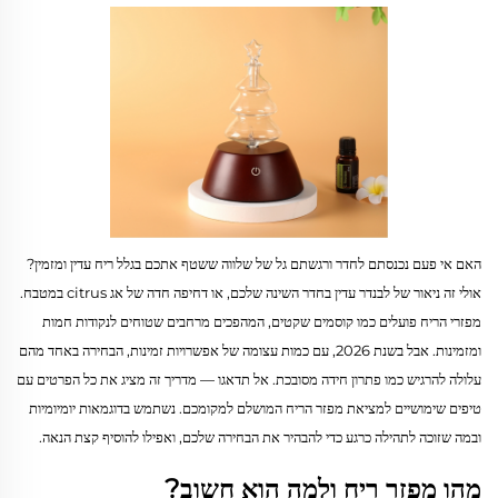
האם אי פעם נכנסתם לחדר ורגשתם גל של שלווה ששטף אתכם בגלל ריח עדין ומזמין?
אולי זה ניאור של לבנדר עדין בחדר השינה שלכם, או דחיפה חדה של אג citrus במטבח.
מפזרי הריח פועלים כמו קוסמים שקטים, המהפכים מרחבים שטוחים לנקודות חמות
ומזמינות. אבל בשנת 2026, עם כמות עצומה של אפשרויות זמינות, הבחירה באחד מהם
עלולה להרגיש כמו פתרון חידה מסובכת. אל תדאגו — מדריך זה מציג את כל הפרטים עם
טיפים שימושיים למציאת מפזר הריח המושלם למקומכם. נשתמש בדוגמאות יומיומיות
ובמה שזוכה לתהילה כרגע כדי להבהיר את הבחירה שלכם, ואפילו להוסיף קצת הנאה.
מהו מפזר ריח ולמה הוא חשוב?