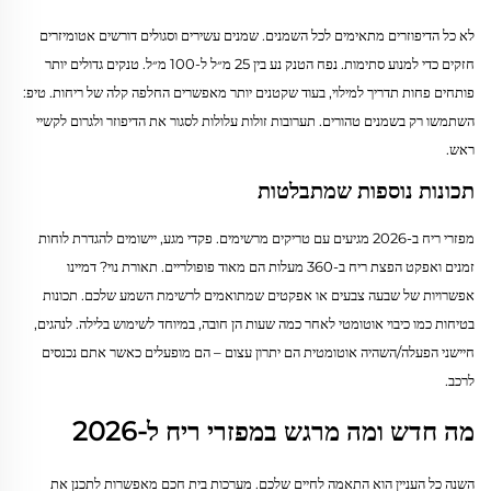
לא כל הדיפוזרים מתאימים לכל השמנים. שמנים עשירים וסגולים דורשים אטומיזרים
חזקים כדי למנוע סתימות. נפח הטנק נע בין 25 מ״ל ל-100 מ״ל. טנקים גדולים יותר
פותחים פחות תדריך למילוי, בעוד שקטנים יותר מאפשרים החלפה קלה של ריחות. טיפ:
השתמשו רק בשמנים טהורים. תערובות זולות עלולות לסגור את הדיפוזר ולגרום לקשיי
ראש.
תכונות נוספות שמתבלטות
מפזרי ריח ב-2026 מגיעים עם טריקים מרשימים. פקדי מגע, יישומים להגדרת לוחות
זמנים ואפקט הפצת ריח ב-360 מעלות הם מאוד פופולריים. תאורת נוי? דמיינו
אפשרויות של שבעה צבעים או אפקטים שמתואמים לרשימת השמע שלכם. תכונות
בטיחות כמו כיבוי אוטומטי לאחר כמה שעות הן חובה, במיוחד לשימוש בלילה. לנהגים,
חיישני הפעלה/השהיה אוטומטית הם יתרון עצום – הם מופעלים כאשר אתם נכנסים
לרכב.
מה חדש ומה מרגש במפזרי ריח ל-2026
השנה כל העניין הוא התאמה לחיים שלכם. מערכות בית חכם מאפשרות לתכנן את