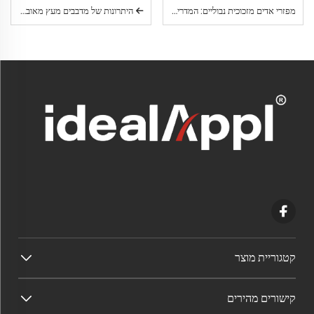
מפזרי אדים מזכוכית נבוליים: המדריך המקיף לתרפיה באורומטיות טהורה ולא מופחתת בבית
היתרונות של מדבבים מעץ מאובטח: למה מכשירי ריח עציים זוכים לפופולריות עולמית
קטגוריית מוצר
קישורים מהירים