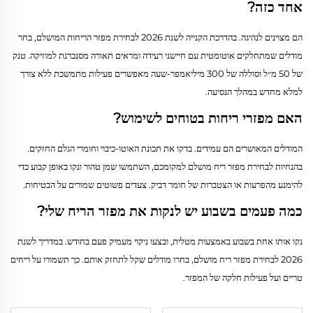
אחד כזה?
הם מצוינים לנהיגה. בהדרכת הקנייה לשנת 2026 לבחירת מפזר הריחות המושלם, בחר
מודלים שמתחלקים אוטומטית עם חיישני רעידה ומראים תאורה מסנכרנת למוזיקה. טנק
של 50 מ״ל וסוללה של 300 מיליאמפר-שעה מאפשרים פעילות מתמשכת ללא צורך
למלא מחדש במהלך הנסיעה.
האם מפזרי ריחות בטוחים לשימוש?
המודלים המאושרים הם עמידים. בדקו את תכונת האוטו-כיבוי וחומרי הגלם החזקים.
בהנחיות לבחירת מפזר ריח מושלם למקומכם, השתמשו שמן טהור ונקו באופן קבוע כדי
להימנע מהפרעות או הצטברות של חומר דביק. צעדים פשוטים שמורים על הבטיחות.
כמה פעמים בשבוע יש לנקות את מפזר הריח שלי?
נקו אותו אחת בשבוע באמצעות מטלית, ובצעו ניקוי מעמיק פעם בחודש. במדריך לשנת
2026 לבחירת מפזר ריח מושלם, בחרו מודלים שקל לתחזק אותם. כך תשמורו על ריחים
טריים ועל פעילות חלקה של המפזר.