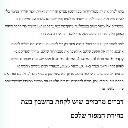
בואו לפרק את זה. מפזר ריחות מפזר שמן עציים או ריחות לאוויר, ויוצר אווירה נעימה בלי
להיות חזק מדי. בניגוד לנרות הישנים או לסпреיז שסבתא שלכם השתמשה בהם,
מכשירים אלו משתמשים בטכנולוגיה מתקדמת כמו ערפל או אטומיזציה כדי לחלק ריחות
באופן חלק ובטוח. הם כמו נשק סודי להגדרת האווירה בכל חדר.
למה להתאמץ על אחד כזה? ריחות אינם רק כדי להיראות נעימים. הם יכולים להרגיע
אתכם, לחזק את הקשב שלכם או לשפר את מצב הרוח שלכם. מחקר שפורסם ב-
International Journal of Aromatherapy מצא ששמנים מפוזרים יכולים
לפגוע בלחץ היומי בערך ב-20%. בשנת 2026, כשעדיין רבים עובדים מהבית או
מתמודדים עם נסיעות ארוכות ברכב, מדחן הוא שינוי קטן שמביא הבדל גדול. עם זאת, אם
תבחרו את זה הלא נכון, תוכלו להסתיים עם ריח חלש או עם מכשיר מסורבל שמייצר יותר
טרחה מאשר ערך.
דברים מרכזיים שיש לקחת בחשבון בעת
בחירת המפזר שלכם