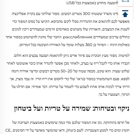
וניתנים להטענה מחדש באמצעות כבל USB.
בבית, דמיינו משרד ששטחו 300 מטרים רבועים. מפזר שולחני עם בקרת אפליקציה
מאפשר לכם להתאים את ההגדרות מבלי לקום מהכיסא. הקישו על בסיס המפזר כדי
לשנות את המצבים, והאורות שלו משתנים מאדומים זורמים שמעודדים ריכוז לגוונים
כחולים עדינים שמעודדים расслабление. החבר שלי נוהגת להשתמש במפזר אחד
באולמת היניה – הפיזור בן 360 מעלות שומר על האווירה השקטה בכל המרחב.
למיטות: מפזר מעץ וזכוכית עם פיזור אדים ניתן להתאמה ושבעה צבעים הוא חלום.
הגבירו אותו כדי לקבל ריח עז בערב, ולאחר מכן אפשר להגדיר אותו כיבוי אוטומטי לאחר
שלוש שעות. הוא שקט, מכסה שטח של 20–50 מטרים רבועים ומייצר אווירה דומה
לספא. פעם השתמשתי במפזר בגראז' שלי כדי לחסום את ריח הדיו. זה עבד מצוין, אך
הייתי צריך לנקות אותו אחת לשבוע כדי לשמור על טריותו. דבר אמיתי: אם תדלגו על
הניקוי, תצטערו על כך.
ניקוי ובטיחות: שמירה על טריות ועל ביטחון
אל תרפו בתחזוקה. נקו את המפזר שלכם מדי כמה שימושים באמצעות תערובת של
חומץ ומים כדי למנוע הצטברות. לשם ביטחון, ודאו שהמוצר מאושר על ידי הסימנים CE,