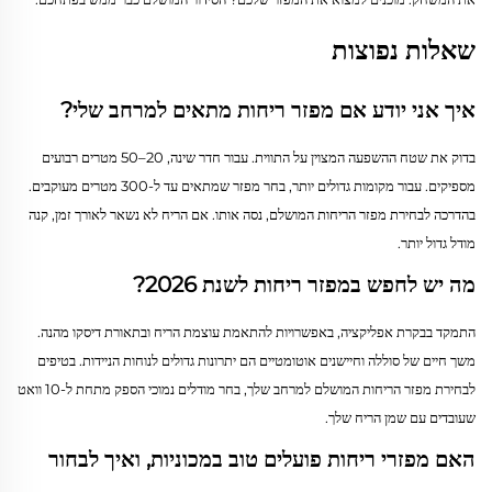
שאלות נפוצות
איך אני יודע אם מפזר ריחות מתאים למרחב שלי?
בדוק את שטח ההשפעה המצוין על התווית. עבור חדר שינה, 20–50 מטרים רבועים
מספיקים. עבור מקומות גדולים יותר, בחר מפזר שמתאים עד ל-300 מטרים מעוקבים.
בהדרכה לבחירת מפזר הריחות המושלם, נסה אותו. אם הריח לא נשאר לאורך זמן, קנה
מודל גדול יותר.
מה יש לחפש במפזר ריחות לשנת 2026?
התמקד בבקרת אפליקציה, באפשרויות להתאמת עוצמת הריח ובתאורת דיסקו מהנה.
משך חיים של סוללה וחיישנים אוטומטיים הם יתרונות גדולים לנוחות הניידות. בטיפים
לבחירת מפזר הריחות המושלם למרחב שלך, בחר מודלים נמוכי הספק מתחת ל-10 וואט
שעובדים עם שמן הריח שלך.
האם מפזרי ריחות פועלים טוב במכוניות, ואיך לבחור