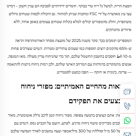
הפצת הריח, למשל גל ריח טרי בבוקר. חומרים ידידותיים לסביבה הם עניין חשוב – דמיינו
עצי עץ מאושרת על ידי FSC ומתכות שניתן למחזור. גם היכולת לכסות שטחים גדולים
משתפרת, וחלק מהמפזרים יכולים למלא בקלות שטחים עצומים באופן אחיד, ללא
איזורים מתנתקים.
המספרים תומכים בכך: סקר משנת 2025 של מועצת מסחר האורומתרפיה הראה
ש-65% מהקונים רוצים תוספות כמו שעונים עתידיים ומנורות. דגמים שצורכים פחות
מ-10 וاط חוסכים בחשבון החשמל שלכם, תוך כדי שהניחוח עדיין מעולה. מאז המגפה,
אנשים מתמקדים בהזדהות עם המרחב האישי שלהם, ולכן רמות ניחוח ניתנות להתאמה
— עדינה, בינונית או חזקה — הפכו כמעט לסטנדרט.
דוגמאות מהחיים האמיתיים: מפזרי ניחוח
שמבצעים את תפקידם
דמיינו זאת: אתם קצוצים בתנועה צפופה. מפזר ניחוח קטן לרכב נדלק אוטומטית, מאיר
אורות כוכבים מבריקים ונושף ניחוח מרגיע. לפתע, הזעם על הכביש נמס. דגמים עם
מכלים של 50 מ״ל וסוללות של 300 מיליאמפר-שעה נמשכים לאורך הנסיעה שלכם