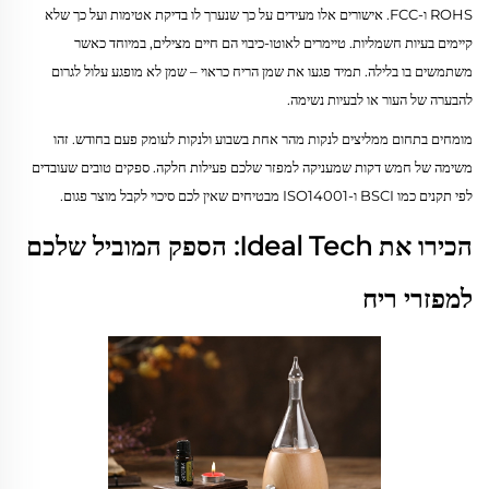
ROHS ו-FCC. אישורים אלו מעידים על כך שנערך לו בדיקת אטימות ועל כך שלא
קיימים בעיות חשמליות. טיימרים לאוטו-כיבוי הם חיים מצילים, במיוחד כאשר
משתמשים בו בלילה. תמיד פגעו את שמן הריח כראוי – שמן לא מופגע עלול לגרום
להבערה של העור או לבעיות נשימה.
מומחים בתחום ממליצים לנקות מהר אחת בשבוע ולנקות לעומק פעם בחודש. זהו
משימה של חמש דקות שמעניקה למפזר שלכם פעילות חלקה. ספקים טובים שעובדים
לפי תקנים כמו BSCI ו-ISO14001 מבטיחים שאין לכם סיכוי לקבל מוצר פגום.
הכירו את Ideal Tech: הספק המוביל שלכם
למפזרי ריח