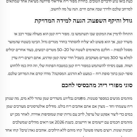
כעת בואו נגיע לדברים הטובים. בחירת מפזר ריח אידיאלי פירושה מציאת אחד שמתאים
למרחב שלכם ולדרך שבה אתם חיים. הנה על מה לחשוב.
גודל והיקף השפעה: הגעה למידה המדויקת
התחלו לדמיין את המקום שבו תשתמשו בו. מפזר ריח קטן הוא מעולה עבור רכב או
משרד קטן, אך הוא פשוט לא יצליח להסתדר בחדר מגורים גדול. הביטו בשטח שהמוצר
מסוגל לכסות – חלקם מתאימים לשטח של 20–50 מטרים רבועים, בעוד אחרים יכולים
למלא עד 300 מטרים מעוקבים. בשביל חדר שינה קטן ומרגיע, אתם רוצים ריח עדין
ושווה. פעם ניסיתי להשתמש במפזר ריח קטן במטבח הפתוח שלי, וזה היה כמו ללחוש
סופר-קטן בתוך סופת רוח – כמעט לא הורגש. המסקנה? מדדו קודם את המרחב שלכם.
סוגי מפזרי ריח: מהבסיסי לחכם
מזהמים מגיעים במספר סגנונות. מזहמים נבליזינג משדרים שמן טהור ללא מים, מה שנותן
ריח עוצמתי וחד – מצוין אם אתם אוהבים ריח בולט. מודלים אולטרסוניים מעורבים שמן
במים כדי ליצור אפקט של ערפל, לרוב עם נורות יפות שמוסיפות אווירה. לאחר מכן יש
מזהמים חכמים עם יישומים או חיישנים. בשנת 2026 אנו רואים מודלים שמשלבים
תכונות שונות. רוצים משהו פשוט? קחו מזהם ללא הילוכים. אוהבים גאדג'טים? קחו אחד