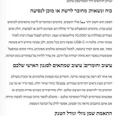
שניתן להתאים דרך הסמרטפון שלכם.
כוח ונשאות: מחובר לרשת או מוכן לנסיעה
הספק הוא חשוב יותר مما אולי חושבים. מזהמים המחוברים לרשת מתאימים לשימוש
קבוע בבית. מזהמים המופעלים על ידי סוללה הם מצוינים לרכב או לנסיעות. חלק מהם
מצוידים בסוללות עד 10,000 מיליאמפרט-שעה, ויכולים לפעול שעות רבות לאחר
טעינה אחת. פלטת ה-USB-C נפוצה כיום בכל מקום, ולכן טעינה מחדש היא פשוטה
מאוד. אם אתם תמיד בתנועה, למשל כשאתם נמלטים מפקקים, בחרו מזהם שמופעל
אוטומטית כאשר הוא מזהה רעידות של הרכב. אין צורך ללחוץ על כפתורים בזמן הנהיגה.
עיצוב וחומרים: עיצוב שמתאים לסגנון האישי שלכם
אף אחד לא רוצה עין שוטה מזיקה. חומרים כמו סגסוגת אלומיניום או זכוכית בשילוב
דקורים מעץ נראים יוקרתיים ועמידים. צבעים? בחרו שחור חלק, כסף קריר או גוני עץ
חמימים כדי להתאים את העיצוב שלכם. חלק מהדיפוזרים מציגים אורות כוכבים או
אפקטים שמרקדים לצליל המוסיקה שלכם – מושלם להפוך נהיגה שטוחה למשהו מיוחד.
אם אתם מחבבים מראה נקי ופשוט, אפשר לדלג על הבהבה הנוספת.
התאמת שמן נוזלי וגודל הטנק