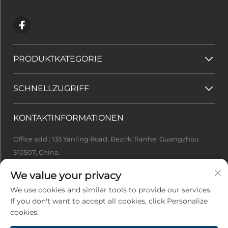
PRODUKTKATEGORIE
SCHNELLZUGRIFF
KONTAKTINFORMATIONEN
Office add : 133 Yanling Road, Bezirk Tianhe, Guangzhou
510507, China.
[email protected]
We value your privacy
+86-13922415049
We use cookies and similar tools to provide our services.
If you don't want to accept all cookies, click Personalize
cookies.
Urheberrecht © 2026 Guangzhou Ideal Tech Co., Ltd. Alle Rechte