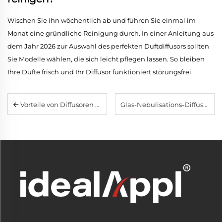
Wischen Sie ihn wöchentlich ab und führen Sie einmal im
Monat eine gründliche Reinigung durch. In einer Anleitung aus
dem Jahr 2026 zur Auswahl des perfekten Duftdiffusors sollten
Sie Modelle wählen, die sich leicht pflegen lassen. So bleiben
Ihre Düfte frisch und Ihr Diffusor funktioniert störungsfrei.
Vorteile von Diffusoren aus Massivholz: Warum holzverkleidete Duftgeräte weltweit immer beliebter werden
Glas-Nebulisations-Diffusoren: Der ultimative Leitfaden für reine, unverdünnte Aromatherapie zu Hause