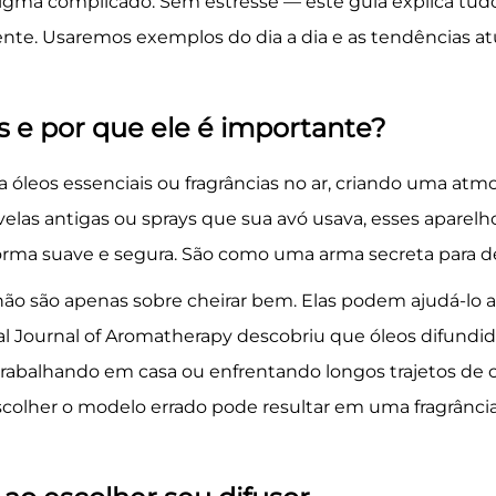
igma complicado. Sem estresse — este guia explica tudo 
ente. Usaremos exemplos do dia a dia e as tendências atu
 e por que ele é importante?
a óleos essenciais ou fragrâncias no ar, criando uma at
velas antigas ou sprays que sua avó usava, esses apare
 forma suave e segura. São como uma arma secreta para d
o são apenas sobre cheirar bem. Elas podem ajudá-lo a 
 Journal of Aromatherapy descobriu que óleos difundid
trabalhando em casa ou enfrentando longos trajetos de
scolher o modelo errado pode resultar em uma fragrânci