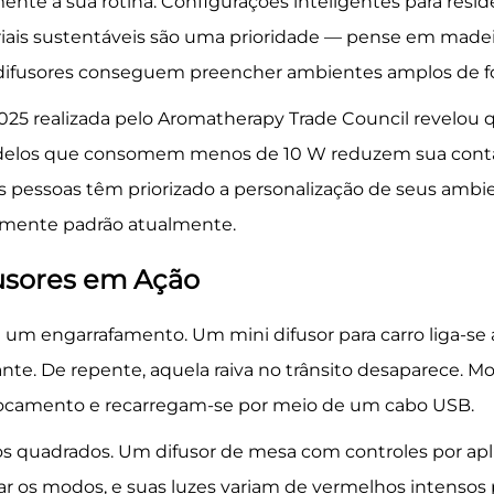
amente à sua rotina. Configurações inteligentes para r
ais sustentáveis são uma prioridade — pense em madeiras
 difusores conseguem preencher ambientes amplos de f
5 realizada pelo Aromatherapy Trade Council revelou 
Modelos que consomem menos de 10 W reduzem sua conta
 pessoas têm priorizado a personalização de seus ambient
camente padrão atualmente.
usores em Ação
 um engarrafamento. Um mini difusor para carro liga-s
mante. De repente, aquela raiva no trânsito desaparece. 
ocamento e recarregam-se por meio de um cabo USB.
s quadrados. Um difusor de mesa com controles por apli
ar os modos, e suas luzes variam de vermelhos intensos 