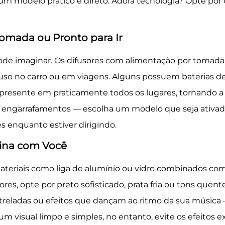
 um modelo prático e direto. Adora tecnologia? Opte p
Tomada ou Pronto para Ir
de imaginar. Os difusores com alimentação por tomada 
uso no carro ou em viagens. Alguns possuem baterias d
resente em praticamente todos os lugares, tornando a r
ngarrafamentos — escolha um modelo que seja ativad
s enquanto estiver dirigindo.
bina com Você
teriais como liga de alumínio ou vidro combinados co
res, opte por preto sofisticado, prata fria ou tons que
streladas ou efeitos que dançam ao ritmo da sua música
 visual limpo e simples, no entanto, evite os efeitos ex