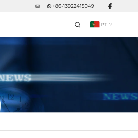
+86-13922415049
PT