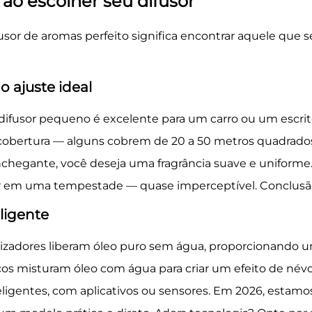
 ao escolher seu difusor
usor de aromas perfeito significa encontrar aquele que s
 ajuste ideal
fusor pequeno é excelente para um carro ou um escritó
e cobertura — alguns cobrem de 20 a 50 metros quadra
chegante, você deseja uma fragrância suave e uniforme. 
ar em uma tempestade — quase imperceptível. Conclusã
eligente
lizadores liberam óleo puro sem água, proporcionando 
cos misturam óleo com água para criar um efeito de névo
teligentes, com aplicativos ou sensores. Em 2026, est