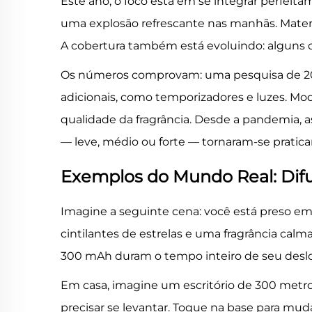
Este ano, o foco está em se integrar perfeit
uma explosão refrescante nas manhãs. Materi
A cobertura também está evoluindo: alguns
Os números comprovam: uma pesquisa de 202
adicionais, como temporizadores e luzes. 
qualidade da fragrância. Desde a pandemia, as
— leve, médio ou forte — tornaram-se prati
Exemplos do Mundo Real: Dif
Imagine a seguinte cena: você está preso em
cintilantes de estrelas e uma fragrância cal
300 mAh duram o tempo inteiro de seu desl
Em casa, imagine um escritório de 300 metro
precisar se levantar. Toque na base para mud