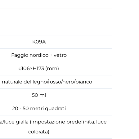
K09A
Faggio nordico + vetro
φ106×H173 (mm)
e naturale del legno/rosso/nero/bianco
50 ml
20 - 50 metri quadrati
a/luce gialla (impostazione predefinita: luce
colorata)