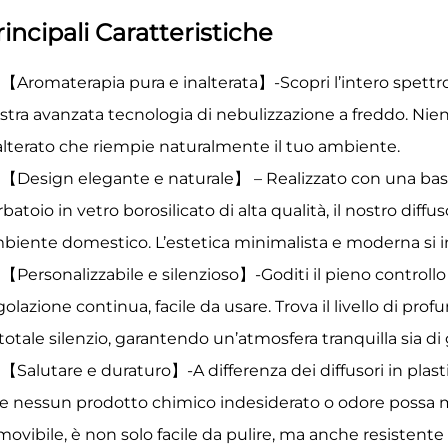
rincipali Caratteristiche
【Aromaterapia pura e inalterata】-Scopri l’intero spettro d
stra avanzata tecnologia di nebulizzazione a freddo. Nie
alterato che riempie naturalmente il tuo ambiente.
【Design elegante e naturale】 – Realizzato con una base i
rbatoio in vetro borosilicato di alta qualità, il nostro diff
biente domestico. L’estetica minimalista e moderna si i
【Personalizzabile e silenzioso】-Goditi il pieno controll
golazione continua, facile da usare. Trova il livello di pro
 totale silenzio, garantendo un’atmosfera tranquilla sia di
【Salutare e duraturo】-A differenza dei diffusori in plasti
e nessun prodotto chimico indesiderato o odore possa migr
movibile, è non solo facile da pulire, ma anche resistent