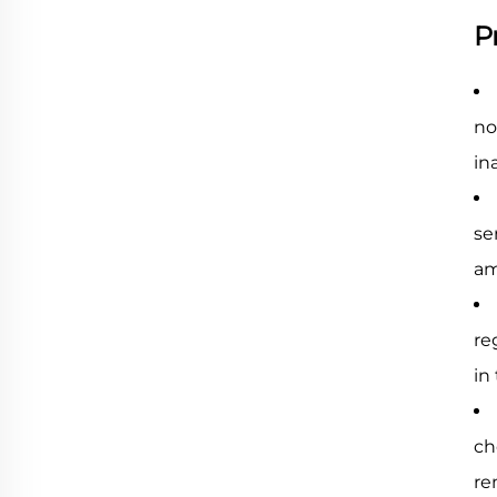
P
no
in
se
am
re
in
ch
re