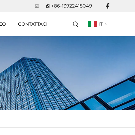
+86-13922415049
EO
CONTATTACI
IT