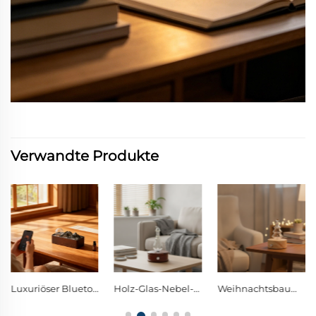
Verwandte Produkte
Holz-Glas-Nebel-Diffusor mit Ein-Knopf-Steuerung und warmem LED-Dekor-Nachtlicht
Weihnachtsbaum-Glas-Nebel-Diffusor mit Ein-Knopf-Steuerung und warmem LED-Dekor-Nachtlicht
Retro-Diffusor aus dunklem Holz und Glas mit wasserloser Zerstäubung und Ein-Knopf-Steuerung, aromatischer Diffusor mit warmer Ambientebeleuchtung