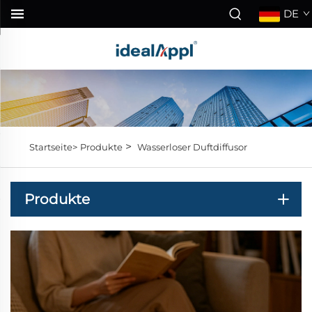
DE
>
Startseite>
Produkte
Wasserloser Duftdiffusor
Produkte