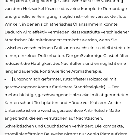
transparente, kugelförmige Glasflasche lässt sich vollständig
von dem Holzsockel lösen, sodass eine komplette Demontage
und gründliche Reinigung möglich ist – ohne versteckte „Tote
Winkel“, in denen sich ätherisches Öl ansammeln könnte.
Dadurch wird effektiv vermieden, dass Restdüfte verschiedener
ätherischer Öle miteinander vermischt werden, wenn Sie
zwischen verschiedenen Duftsorten wechseln; so bleibt stets ein
reiner, einzelner Duft erhalten. Der großvolumige Glasbehälter
reduziert die Häufigkeit des Nachfüllens und ermöglicht eine
langandauernde, kontinuierliche Aromatherapie.
【Ergonomisch geformter, rutschfester Holzsockel mit
geschwungener Kontur für sichere Standfestigkeit】 – Der
mehrschichtige, geschwungene Holzsockel mit abgerundeten
Kanten schont Tischplatten und Hände vor Kratzern. An der
Unterseite ist eine weiche, geräuschlose Anti-Rutsch-Matte
angebracht, die ein Verrutschen auf Nachttischen,
Schreibtischen und Couchtischen verhindert. Die kompakte,
stromlinienförmige Bauweise nimmt nur wenig Platz auf dem