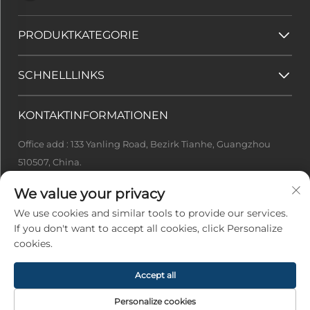
PRODUKTKATEGORIE
SCHNELLLINKS
KONTAKTINFORMATIONEN
Office add : 133 Yanling Road, Bezirk Tianhe, Guangzhou
510507, China.
[email protected]
We value your privacy
+86-13922415049
We use cookies and similar tools to provide our services.
If you don't want to accept all cookies, click Personalize
cookies.
Urheberrecht © 2026 Guangzhou Ideal Tech Co., Ltd. Alle Rechte
vorbehalten -
Datenschutzrichtlinie
Accept all
Personalize cookies