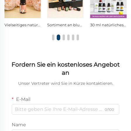
Vielseitiges natürliches ätherisches Öl für Aromatherapie zu Hause, als Auto-Frischhalter sowie für DIY-Duftprojekte
Sortiment an blumigen und frischen Duftölen zur Luftreinigung und Stresslinderung für jeden Lebensbereich
30 ml natürliches pflanzliches Aromatherapie-Ätheröl für Diffuser und Auto
Fordern Sie ein kostenloses Angebot
an
Unser Vertreter wird Sie in Kürze kontaktieren.
E-Mail
0/100
Name