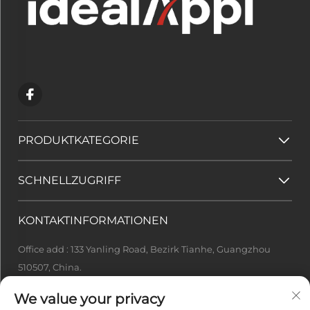
PRODUKTKATEGORIE
SCHNELLZUGRIFF
KONTAKTINFORMATIONEN
Office add : 133 Yanling Road, Bezirk Tianhe, Guangzhou
510507, China.
[email protected]
We value your privacy
+86-13922415049