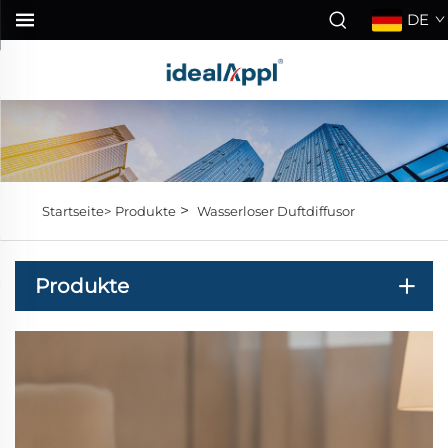
DE
>
Startseite>
Produkte
Wasserloser Duftdiffusor
Produkte