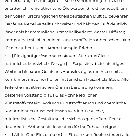
Vernebelungstechnologie】 – Keine Verdünnung mit Wasser
erforderlich: reine ätherische Öle werden direkt vernebelt, um
den vollen, ursprünglichen therapeutischen Duft zu bewahren.
Der feine Nebel verteilt sich weiter und hält den Duft deutlich
länger als herkömmliche ultraschallbasierte Wasser-Diffuser;
kompatibel mit allen reinen, zusatzstofffreien ätherischen Ölen
für ein authentisches Aromatherapie-Erlebnis.
【Einzigartiger Weihnachtsbaum-Stern aus Glas +
natürliches Massivholz-Design】– Exquisites dreischichtiges
Weihnachtsbaum-Gefäß aus Borosilikatglas mit Sternspitze,
kombiniert mit einer hellen, natürlichen Massivholz-Basis. Alle
Teile, die mit ätherischen Ölen in Berührung kommen,
bestehen vollständig aus Glas – ohne jeglichen
Kunststoffkontakt, wodurch Kunststoffgeruch und chemische
Kontamination ausgeschlossen werden. Festliche,
minimalistische Gestaltung, die sich das ganze Jahr über als
dauerhafte Weihnachtsdekoration für Ihr Zuhause eignet.
【All-in-One-Einzelregler】 – Ein einziger Regler steuert alle