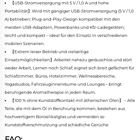
【USB-Stromversorgung mit 5 V / 1,0 A und hohe
Portabilität】Wird mit gängiger USB-Stromversorgung (5 V / 1,0
A) betrieben; Plug-and-Play-Design kompatibel mit den
meisten USB-Adaptern, Powerbanks und Kfz-Ladegeräten;
leicht und kompakt – ideal für den Einsatz in verschiedenen
mobilen Szenarien.
【Extrem leiser Betrieb und vielseitige
Einsatzmöglichkeiten】Arbeitet nahezu geräuschlos und stört
weder Arbeit, Lernen noch Schlaf; eignet sich breit gefächert für
Schlafzimmer, Büros, Hotelzimmer, Wellnessbereiche,
Yogastudios, Fahrzeuginnenräume und Lounges – bringt
beruhigende Aromatherapie in jeden Raum.
【100 % ohne Kunststoffkontakt mit ätherischen Ölen】 – Alle
Teile, die mit dem Öl in Berührung kommen, bestehen aus
hochwertigem Borosilikatglas und vermeiden so
Kunststoffverschmutzung und schädliche Gerüche
FAQ: