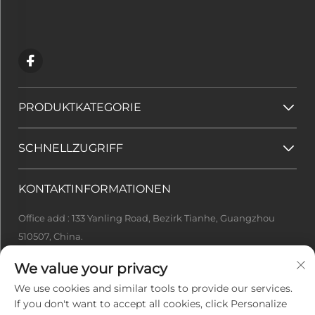
PRODUKTKATEGORIE
SCHNELLZUGRIFF
KONTAKTINFORMATIONEN
Office add : 133 Yanling Road, Bezirk Tianhe, Guangzhou
510507, China.
[email protected]
We value your privacy
+86-13922415049
We use cookies and similar tools to provide our services.
If you don't want to accept all cookies, click Personalize