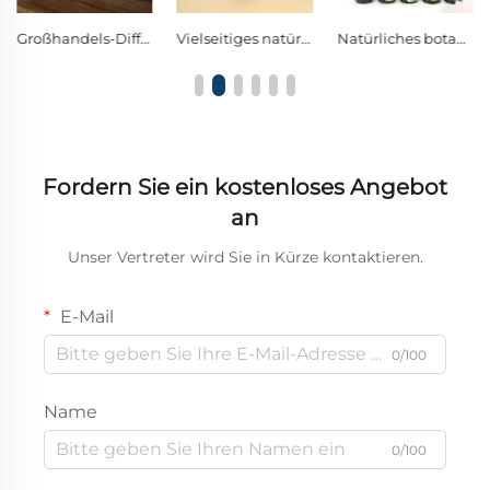
Großhandels-Diffuser mit farbenfroher Beleuchtung, aus Holz und Glas, mit Nebulisierungsfunktion
Vielseitiges natürliches ätherisches Öl für Aromatherapie zu Hause, als Auto-Frischhalter sowie für DIY-Duftprojekte
Natürliches botanisches Aromatherapieöl | Reiner Pflanzenduft zur Raumluftverbesserung und zur Beruhigung des Geistes
Fordern Sie ein kostenloses Angebot
an
Unser Vertreter wird Sie in Kürze kontaktieren.
E-Mail
0/100
Name
0/100