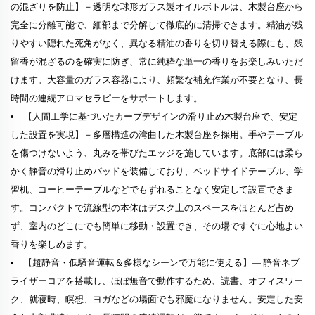
の混ざりを防止】－透明な球形ガラス製オイルボトルは、木製台座から
完全に分離可能で、細部まで分解して徹底的に清掃できます。精油が残
りやすい隠れた死角がなく、異なる精油の香りを切り替える際にも、残
留香が混ざるのを確実に防ぎ、常に純粋な単一の香りをお楽しみいただ
けます。大容量のガラス容器により、頻繁な補充作業が不要となり、長
時間の連続アロマセラピーをサポートします。
【人間工学に基づいたカーブデザインの滑り止め木製台座で、安定
した設置を実現】－多層構造の湾曲した木製台座を採用。手やテーブル
を傷つけないよう、丸みを帯びたエッジを施しています。底部には柔ら
かく静音の滑り止めパッドを装備しており、ベッドサイドテーブル、学
習机、コーヒーテーブルなどでもずれることなく安定して設置できま
す。コンパクトで流線型の本体はデスク上のスペースをほとんど占め
ず、室内のどこにでも簡単に移動・設置でき、その場ですぐに心地よい
香りを楽しめます。
【超静音・低騒音運転＆多様なシーンで万能に使える】— 静音ネブ
ライザーコアを搭載し、ほぼ無音で動作するため、読書、オフィスワー
ク、就寝時、瞑想、ヨガなどの場面でも邪魔になりません。安定した安