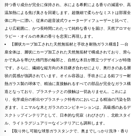
持つ香り成分が完全に保持され、水による希釈による香りの減退や、高
温加熱による焦げ臭さを回避します。超微細で柔らかなミストは部屋全
体に均一に漂い、従来の超音波式ウォーターディフューザーと比べて、
より広範囲に、かつ長時間にわたって純粋な香りを届け、天然アロマセ
ラピー・オイルの本来の香りを忠実に再現します。
【層状カーブ加工された天然無垢材と手吹き耐熱ガラス構造】—台
座全体は、層状にカーブ加工された天然無垢材で構成されており、滑ら
かで丸みを帯びた楕円形の輪郭と、自然な木目が際立つデザインが特徴
です。さらに、繊細な縦方向の木目継ぎ合わせにより、奥行きのある層
状の質感が強調されています。オイル容器は、手吹きによる鉛フリー耐
熱ガラス製の球体で、精油に直接触れるすべての部品が完全なガラス構
造となっており、プラスチックとの接触は一切ありません。これによ
り、化学成分の析出やプラスチック特有のにおいによる精油の汚染を防
ぎます。ミニマルな木とガラスのコンビネーションは、高級感のあるデ
スクトップインテリアとして、日本的な侘寂（わびさび）、北欧スタイ
ル、ライトラグジュアリーなインテリアにも調和します。
【取り外し可能な球形ガラスタンクで、奥までしっかり洗浄・香り