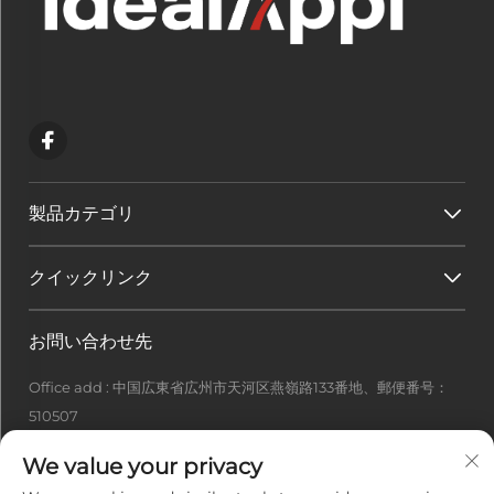
製品カテゴリ
クイックリンク
お問い合わせ先
Office add : 中国広東省広州市天河区燕嶺路133番地、郵便番号：
510507
[email protected]
We value your privacy
+86-13922415049