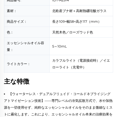
商品番号:
IDT-A2514
素材：
北欧産ブナ材＋高耐熱硼珪酸ガラス
商品サイズ：
長さ109×幅58×高さ117（mm）
色：
天然木色／ローズウッド色
エッセンシャルオイル容
5～10mL
量：
カラフルライト（電源接続時）／イエ
ライトカラー：
ローライト（充電中）
主な特徴
【ウォーターレス・デュアルフリュイド・コールドネブライジング
アトマイゼーション技術】——専門レベルの冷気拡散方式で、水や加熱
源を一切使用せず、純粋なエッセンシャルオイルをそのまま微細なミス
トに霧化します。これにより、エッセンシャルオイル本来の治療効果を