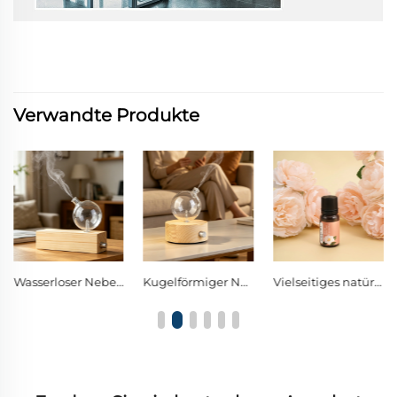
Verwandte Produkte
Kugelförmiger Nebel-Diffusor aus Borosilikatglas mit einzelner Drehregler-Steuereinheit und warmer LED-Dekor-Nachtlampe
Vielseitiges natürliches ätherisches Öl für Aromatherapie zu Hause, als Auto-Frischhalter sowie für DIY-Duftprojekte
Luxuriöses natürliches Pflanzen-Duftöl, hochwertiges aromatisches Ätheröl für Wohnaccessoires und Hotel-Atmosphäre