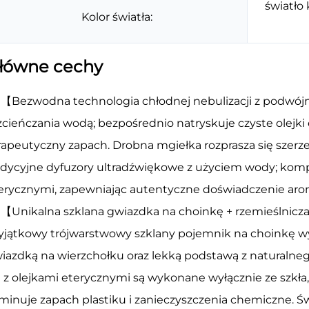
światło 
Kolor światła:
łówne cechy
【Bezwodna technologia chłodnej nebulizacji z podw
zcieńczania wodą; bezpośrednio natryskuje czyste olejki
rapeutyczny zapach. Drobna mgiełka rozprasza się szerze
adycyjne dyfuzory ultradźwiękowe z użyciem wody; komp
erycznymi, zapewniając autentyczne doświadczenie arom
【Unikalna szklana gwiazdka na choinkę + rzemieślnicz
jątkowy trójwarstwowy szklany pojemnik na choinkę w
iazdką na wierzchołku oraz lekką podstawą z naturalneg
ę z olejkami eterycznymi są wykonane wyłącznie ze szkł
iminuje zapach plastiku i zanieczyszczenia chemiczne. 