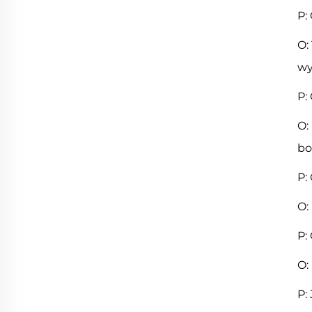
P:
O:
wy
P:
O:
bo
P:
O:
P:
O:
P: