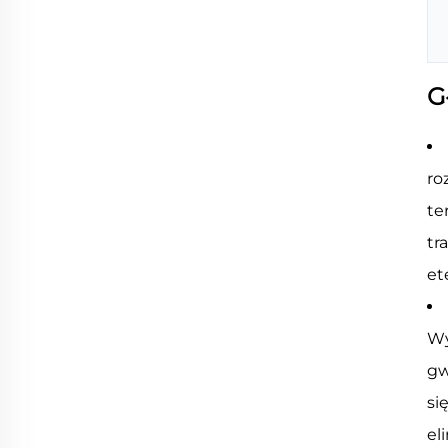
G
ro
te
tr
et
Wy
gw
si
el