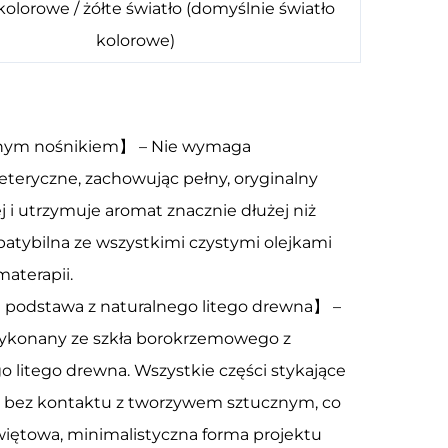
kolorowe / żółte światło (domyślnie światło
kolorowe)
ójnym nośnikiem】 – Nie wymaga
 eteryczne, zachowując pełny, oryginalny
j i utrzymuje aromat znacznie dłużej niż
atybilna ze wszystkimi czystymi olejkami
aterapii.
a podstawa z naturalnego litego drewna】 –
ykonany ze szkła borokrzemowego z
o litego drewna. Wszystkie części stykające
a, bez kontaktu z tworzywem sztucznym, co
Świętowa, minimalistyczna forma projektu