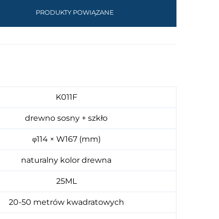
PRODUKTY POWIĄZANE
K011F
drewno sosny + szkło
φ114 × W167 (mm)
naturalny kolor drewna
25ML
20-50 metrów kwadratowych