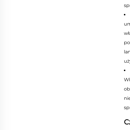
sp
um
wł
po
la
uż
Wb
ob
ni
sp
C