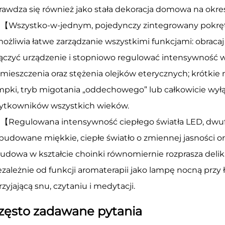
rawdza się również jako stała dekoracja domowa na okres
【Wszystko-w-jednym, pojedynczy zintegrowany pokrętł
ożliwia łatwe zarządzanie wszystkimi funkcjami: obraca
ączyć urządzenie i stopniowo regulować intensywność wy
mieszczenia oraz stężenia olejków eterycznych; krótkie n
mpki, tryb migotania „oddechowego” lub całkowicie wyłąc
ytkowników wszystkich wieków.
【Regulowana intensywność ciepłego światła LED, dwuf
udowane miękkie, ciepłe światło o zmiennej jasności o
udowa w kształcie choinki równomiernie rozprasza delik
ezależnie od funkcji aromaterapii jako lampę nocną przy 
rzyjającą snu, czytaniu i medytacji.
zęsto zadawane pytania