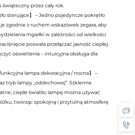
 świąteczny przez cały rok.
o sterujące】 – Jedno pojedyncze pokrętło
j je zgodnie z ruchem wskazówek zegara, aby
dzielania mgiełki w zależności od wielkości
aciśnięcie pozwala przełączać jasność ciepłej
zyć oświetlenie – intuicyjna obsługa dla
unkcyjna lampa dekoracyjna / nocna】 –
raz tryb lampy „oddechowej”. Szklenne
atne, ciepłe światło; lampę można używać
łóżku, tworząc spokojną i przytulną atmosferę