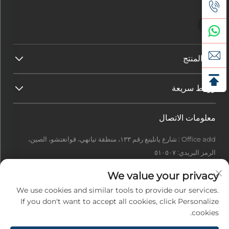
فئة المنتج
روابط سريعة
معلومات الاتصال
Office add : شارع يانلينغ رقم ١٣٣، منطقة تيانهي، قوانغتشو، الصين،
الرمز البريدي: ٥١٠٥٠٧
[email protected]
We value your privacy
+86-13922415049
We use cookies and similar tools to provide our services.
If you don't want to accept all cookies, click Personalize
cookies.
حقوق الطبع والنشر © ٢٠٢٦ شركة قوانغتشو إيدل تِك المحدودة. جميع الحقوق