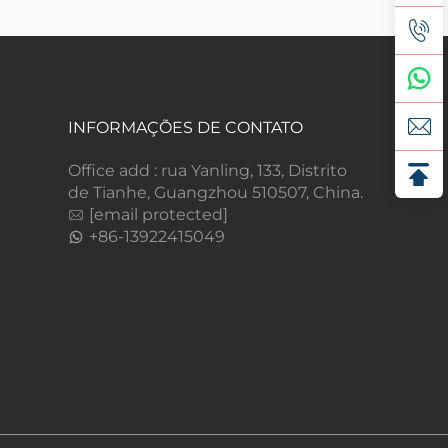
INFORMAÇÕES DE CONTATO
Office add : rua Yanling, 133, Distrito
de Tianhe, Guangzhou 510507, China.
[email protected]
+86-13922415049