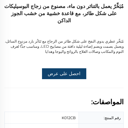
مُبَخِّرٌ يعمل بالتناثر دون ماء، مصنوع من زجاج البوسيليكات
على شكل طائر، مع قاعدة خشبية من خشب الجوز
الداكن
مُبَخِّر عطري يدوي النفخ على شكل طائر من الزجاج مع تَنَاثُر بارد مزدوج السائل،
ويعمل بصمت ويضم إضاءة ليلية دافئة من مصابيح LED، ومناسب جدًّا لغرف
النوم والمكاتب وصالات العلاج بالروائح واليوجا وهدايا
احصل على عرض
أسعار
المواصفات:
رقم المنتج:
K012CB