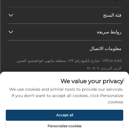
فئة المنتج
روابط سريعة
معلومات الاتصال
Office add : شارع يانلينغ رقم ١٣٣، منطقة تيانهي، قوانغتشو، الصين،
الرمز البريدي: ٥١٠٥٠٧
[email protected]
We value your privacy
+86-13922415049
We use cookies and similar tools to provide our services.
If you don't want to accept all cookies, click Personalize
cookies.
حقوق الطبع والنشر © ٢٠٢٦ شركة قوانغتشو إيدل تِك المحدودة. جميع الحقوق
محفوظة. -
سياسة الخصوصية
Accept all
Personalize cookies