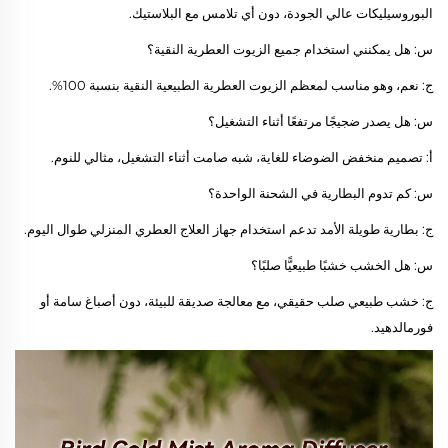
البوروسيليكات عالي الجودة، دون أي تلامس مع البلاستيك.
س: هل يمكنني استخدام جميع الزيوت العطرية النقية؟
ج: نعم، وهو مناسب لمعظم الزيوت العطرية الطبيعية النقية بنسبة 100%.
س: هل يصدر ضجيجًا مرتفعًا أثناء التشغيل؟
أ: تصميم منخفض الضوضاء للغاية، شبه صامت أثناء التشغيل، مثالي للنوم.
س: كم تدوم البطارية في الشحنة الواحدة؟
ج: بطارية طويلة الأمد تدعم استخدام جهاز العلاج العطري المنزلي طوال اليوم.
س: هل الخشب خشبًا طبيعيًّا صلبًا؟
ج: خشب طبيعي صلب حقيقي، مع معالجة صديقة للبيئة، دون أصباغ سامة أو
فورمالدهيد.