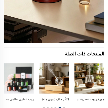
المنتجات ذات الصلة
مُبَخِّر جاف (بدون ماء) مصنوع من خشب صلب طبيعي وزيجاج بوروسيليكات، ومزود بمقبض تحكم معدني، ومُخصَّص للزيوت الأساسية النقية لإنتاج ضباب بارد في العلاج العطري
زيت عطري عالمي متوافق مع جميع المبخرات فوق الصوتية
زيوت عطرية طبيعية متعددة الاستخدامات للعلاج العطري المنزلي، وتنقية رائحة السيارة، وصنع الحرف اليدوية المعطَّرة ذاتيًا