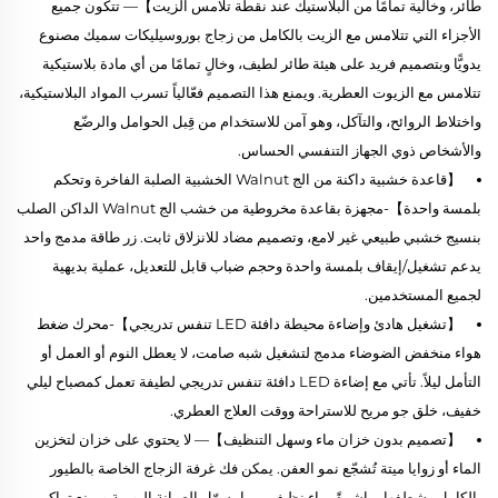
طائر، وخالية تمامًا من البلاستيك عند نقطة تلامس الزيت】— تتكون جميع
الأجزاء التي تتلامس مع الزيت بالكامل من زجاج بوروسيليكات سميك مصنوع
يدويًّا وبتصميم فريد على هيئة طائر لطيف، وخالٍ تمامًا من أي مادة بلاستيكية
تتلامس مع الزيوت العطرية. ويمنع هذا التصميم فعّالياً تسرب المواد البلاستيكية،
واختلاط الروائح، والتآكل، وهو آمن للاستخدام من قِبل الحوامل والرضّع
والأشخاص ذوي الجهاز التنفسي الحساس.
【قاعدة خشبية داكنة من الج Walnut الخشبية الصلبة الفاخرة وتحكم
بلمسة واحدة】-مجهزة بقاعدة مخروطية من خشب الج Walnut الداكن الصلب
بنسيج خشبي طبيعي غير لامع، وتصميم مضاد للانزلاق ثابت. زر طاقة مدمج واحد
يدعم تشغيل/إيقاف بلمسة واحدة وحجم ضباب قابل للتعديل، عملية بديهية
لجميع المستخدمين.
【تشغيل هادئ وإضاءة محيطة دافئة LED تنفس تدريجي】-محرك ضغط
هواء منخفض الضوضاء مدمج لتشغيل شبه صامت، لا يعطل النوم أو العمل أو
التأمل ليلاً. تأتي مع إضاءة LED دافئة تنفس تدريجي لطيفة تعمل كمصباح ليلي
خفيف، خلق جو مريح للاستراحة ووقت العلاج العطري.
【تصميم بدون خزان ماء وسهل التنظيف】— لا يحتوي على خزان لتخزين
الماء أو زوايا ميتة تُشجّع نمو العفن. يمكن فك غرفة الزجاج الخاصة بالطيور
بالكامل وشطفها مباشرةً بماء نظيف، مما يسهّل الصيانة اليومية ويمنع تراكم