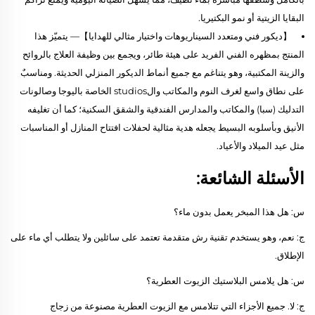
البقايا الزيتية أو نمو البكتيريا.
【ديكور فني ومتعدد السيناريوهات واختيار مثالي للهدايا】— يتميّز هذا
المنتج بمظهره الفني الفريد على هيئة طائر، ويجمع بين وظيفة العلاج بالروائح
والزينة المكتبية، وهو يتناغم مع جميع أنماط الديكور المنزلي الحديثة. ومناسبٌ
على نطاق واسع لغرف النوم والمكاتب والstudios الخاصة باليوجا وصالونات
التدليك (سبا) والمكاتب والمدارس الفندقية والشقق السكنية؛ كما أن تغليفه
الأنيق وبأسلوبه البسيط يجعله هدية مثالية لحفلات افتتاح المنازل أو المناسبات
مثل عيد الميلاد والأعياد.
الأسئلة الشائعة:
س: هل هذا المبخر يعمل بدون ماء؟
ج: نعم، وهو يستخدم تقنية رش متقدمة تعتمد على سائلين ولا يتطلب أي ماء على
الإطلاق.
س: هل يلامس البلاستيك الزيوت العطرية؟
ج: لا. جميع الأجزاء التي تتلامس مع الزيوت العطرية مصنوعة من زجاج