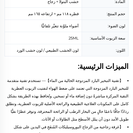
المادة:
خشب البتولا + زجاج
حجم المنتج:
قطره ١١٨ مم × ارتفاعه ١٦٥ مم
لون الضوء:
أضواء ملوَّنة تتغيَّر تلقائيًّا
سعة الزيوت الأساسية:
25ML
اللون:
لون الخشب الطبيعي / لون خشب الورد
الميزات الرئيسية:
【تقنية التبخير البارد المزدوجة الخالية من الماء】— تستخدم تقنية متقدمة
للتبخير البارد المزدوجة التي تعتمد على ضغط الهواء لتفتيت الزيوت العطرية
النقية المركزة مباشرةً دون إضافة ماء أو تسخين. وتُحافظ بهذه الطريقة بشكل
كامل على المكونات العلاجية الطبيعية والرائحة الأصلية للزيوت العطرية، وتطلق
رذاذًا جافًّا ناعمًا خالٍ من البخار الرطب أو الرائحة المحترقة، وتوفر عطرًا نقيًّا
طويل الأمد دون أن يبلل الأسطح مثل الطاولات أو الأثاث.
【غرفة زجاجية من الزجاج البوروسيليكات المُنفَخِ في اليدين على شكل