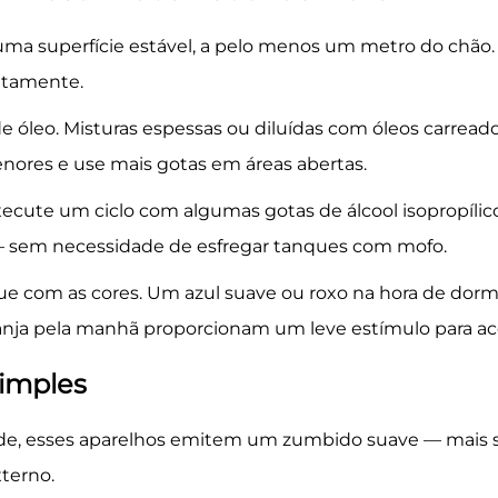
uma superfície estável, a pelo menos um metro do chão.
atamente.
 de óleo. Misturas espessas ou diluídas com óleos carre
ores e use mais gotas em áreas abertas.
xecute um ciclo com algumas gotas de álcool isopropíli
 sem necessidade de esfregar tanques com mofo.
ue com as cores. Um azul suave ou roxo na hora de dorm
ranja pela manhã proporcionam um leve estímulo para ac
imples
de, esses aparelhos emitem um zumbido suave — mais s
terno.