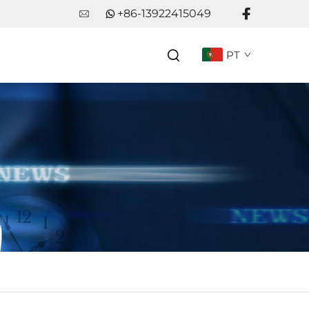
+86-13922415049
PT