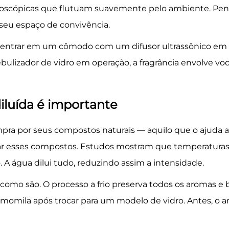
icroscópicas que flutuam suavemente pelo ambiente. P
 seu espaço de convivência.
o entrar em um cômodo com um difusor ultrassônico em
lizador de vidro em operação, a fragrância envolve v
diluída é importante
mpra por seus compostos naturais — aquilo que o ajuda a 
terar esses compostos. Estudos mostram que temperatur
A água dilui tudo, reduzindo assim a intensidade.
mo são. O processo a frio preserva todos os aromas e 
amomila após trocar para um modelo de vidro. Antes, o a