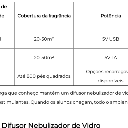
 de
de
Cobertura da fragrância
Potência
l
20-50m²
5V USB
20-50m²
5V-1A
Opções recarregáv
Até 800 pés quadrados
disponíveis
oga que conheço mantém um difusor nebulizador de vidr
s estimulantes. Quando os alunos chegam, todo o ambie
Difusor Nebulizador de Vidro