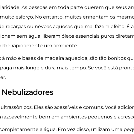
laridade. As pessoas em toda parte querem que seus a
uito esforço. No entanto, muitos enfrentam os mesmo
 recargas ou névoas aquosas que mal fazem efeito. É a
cionam sem água, liberam óleos essenciais puros diretam
eenche rapidamente um ambiente.
 à mão e bases de madeira aquecida, são tão bonitos q
paga mais longe e dura mais tempo. Se você está pront
er.
s Nebulizadores
ltrassônicos. Eles são acessíveis e comuns. Você adicio
ona razoavelmente bem em ambientes pequenos e acres
completamente a água. Em vez disso, utilizam uma pequ