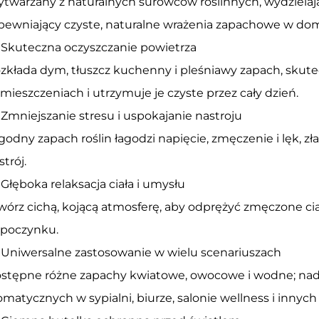
twarzany z naturalnych surowców roślinnych, wydzielaj
pewniający czyste, naturalne wrażenia zapachowe w do
Skuteczna oczyszczanie powietrza
zkłada dym, tłuszcz kuchenny i pleśniawy zapach, skut
mieszczeniach i utrzymuje je czyste przez cały dzień.
Zmniejszanie stresu i uspokajanie nastroju
godny zapach roślin łagodzi napięcie, zmęczenie i lęk, zł
strój.
Głęboka relaksacja ciała i umysłu
wórz cichą, kojącą atmosferę, aby odprężyć zmęczone ciał
poczynku.
Uniwersalne zastosowanie w wielu scenariuszach
stępne różne zapachy kwiatowe, owocowe i wodne; nadaje
omatycznych w sypialni, biurze, salonie wellness i innych