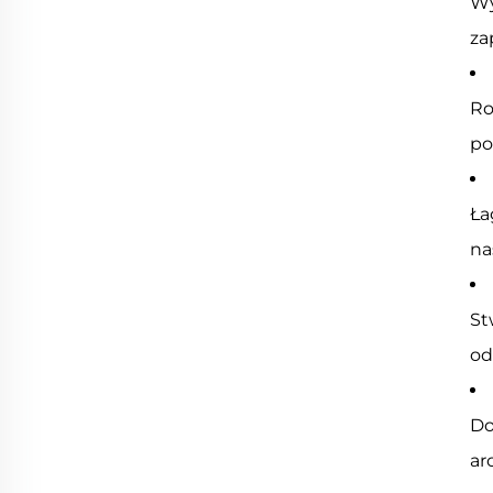
Wy
za
Ro
po
Ła
na
St
od
Do
ar