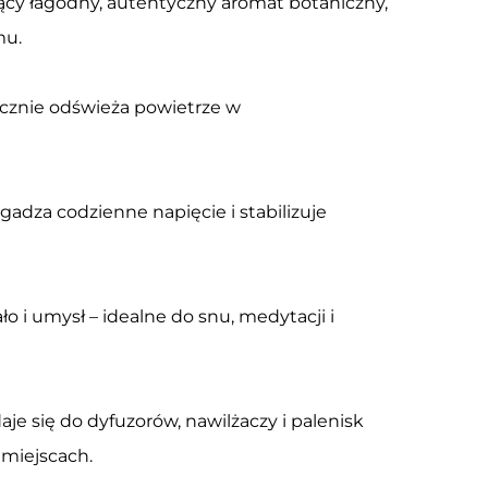
ący łagodny, autentyczny aromat botaniczny,
mu.
ecznie odświeża powietrze w
agadza codzienne napięcie i stabilizuje
o i umysł – idealne do snu, medytacji i
 się do dyfuzorów, nawilżaczy i palenisk
 miejscach.