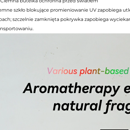
Ciemna butelka ochronna przed światłem
emne szkło blokujące promieniowanie UV zapobiega utl
pach; szczelnie zamknięta pokrywka zapobiega wycieka
ansportowaniu.