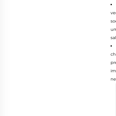
ve
so
um
sa
ch
pr
im
ne