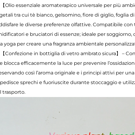
【Olio essenziale aromaterapico universale per più ambi
getali tra cui tè bianco, gelsomino, fiore di giglio, foglia
ddisfare le diverse preferenze olfattive. Compatibile con tut
idificatori e bruciatori di essenze; ideale per soggiorno, 
la yoga per creare una fragranza ambientale personalizza
【Confezione in bottiglia di vetro ambrato sicura】 – Conf
e blocca efficacemente la luce per prevenire l’ossidazione e
eservando così l’aroma originale e i principi attivi per un
pedisce sprechi e fuoriuscite durante stoccaggio e utiliz
l trasporto.