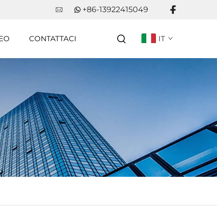
+86-13922415049
EO
CONTATTACI
IT