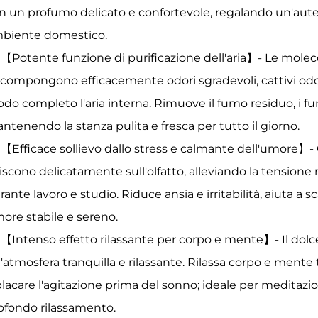
n un profumo delicato e confortevole, regalando un'auten
biente domestico.
【Potente funzione di purificazione dell'aria】- Le molecol
compongono efficacemente odori sgradevoli, cattivi odori
do completo l'aria interna. Rimuove il fumo residuo, i fum
ntenendo la stanza pulita e fresca per tutto il giorno.
【Efficace sollievo dallo stress e calmante dell'umore】- G
iscono delicatamente sull'olfatto, alleviando la tensione
rante lavoro e studio. Riduce ansia e irritabilità, aiuta a
ore stabile e sereno.
【Intenso effetto rilassante per corpo e mente】- Il dol
'atmosfera tranquilla e rilassante. Rilassa corpo e mente te
placare l'agitazione prima del sonno; ideale per meditazi
ofondo rilassamento.