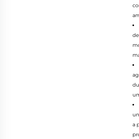
co
am
de
mo
ma
ag
du
um
un
a 
pr