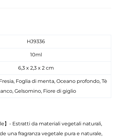
HJ9336
10ml
6,3 x 2,3 x 2 cm
 Fresia, Foglia di menta, Oceano profondo, Tè
ianco, Gelsomino, Fiore di giglio
】- Estratti da materiali vegetali naturali,
nde una fragranza vegetale pura e naturale,