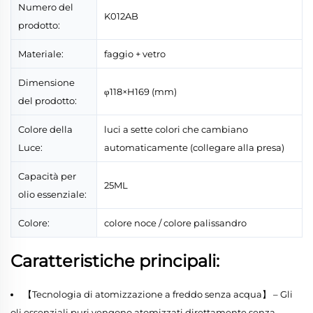
Numero del
K012AB
prodotto:
Materiale:
faggio + vetro
Dimensione
φ118×H169 (mm)
del prodotto:
Colore della
luci a sette colori che cambiano
Luce:
automaticamente (collegare alla presa)
Capacità per
25ML
olio essenziale:
Colore:
colore noce / colore palissandro
Caratteristiche principali:
【Tecnologia di atomizzazione a freddo senza acqua】 – Gli
oli essenziali puri vengono atomizzati direttamente senza