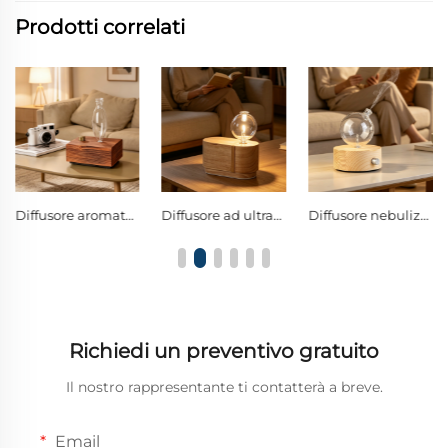
Prodotti correlati
Diffusore aromaterapico nebulizzante senza acqua in vetro scuro con finitura retrò in legno, dotato di manopola singola e luce ambientale calda
Diffusore ad ultrasuoni a doppio flusso freddo senza acqua, con strati curvi in legno massello privi di contatto con plastica, diffusore sferico per oli essenziali puri in vetro borosilicato E-glass
Diffusore nebulizzante sferico in vetro borosilicato con interruttore singolo e luce notturna LED calda
Richiedi un preventivo gratuito
Il nostro rappresentante ti contatterà a breve.
Email