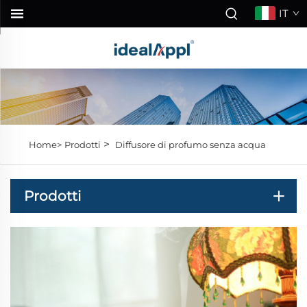
IT
>
Home>
Prodotti
Diffusore di profumo senza acqua
Prodotti