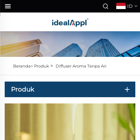
ID
>
Beranda>
Produk
Diffuser Aroma Tanpa Air
Produk