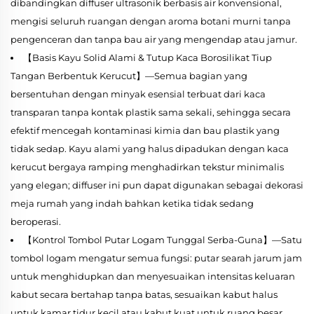
dibandingkan diffuser ultrasonik berbasis air konvensional,
mengisi seluruh ruangan dengan aroma botani murni tanpa
pengenceran dan tanpa bau air yang mengendap atau jamur.
【Basis Kayu Solid Alami & Tutup Kaca Borosilikat Tiup
Tangan Berbentuk Kerucut】—Semua bagian yang
bersentuhan dengan minyak esensial terbuat dari kaca
transparan tanpa kontak plastik sama sekali, sehingga secara
efektif mencegah kontaminasi kimia dan bau plastik yang
tidak sedap. Kayu alami yang halus dipadukan dengan kaca
kerucut bergaya ramping menghadirkan tekstur minimalis
yang elegan; diffuser ini pun dapat digunakan sebagai dekorasi
meja rumah yang indah bahkan ketika tidak sedang
beroperasi.
【Kontrol Tombol Putar Logam Tunggal Serba-Guna】—Satu
tombol logam mengatur semua fungsi: putar searah jarum jam
untuk menghidupkan dan menyesuaikan intensitas keluaran
kabut secara bertahap tanpa batas, sesuaikan kabut halus
untuk kamar tidur kecil atau kabut kuat untuk ruang besar.