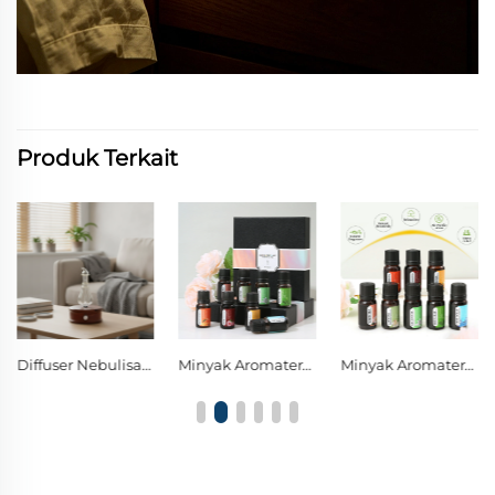
Produk Terkait
Diffuser Nebulisasi Kaca Kayu dengan Pengaturan Tombol Tunggal dan Lampu Malam Dekoratif LED Hangat
Minyak Aromaterapi Universal yang Kompatibel dengan Semua Difuser Ultrasonik
Minyak Aromaterapi Botani Alami | Wangi Tumbuhan Murni untuk Menyegarkan Ruangan & Menenangkan Pikiran Anda