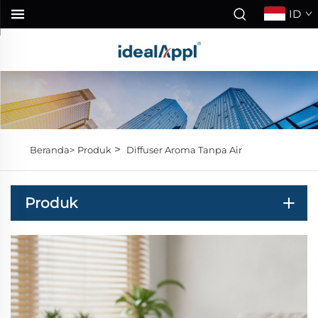
ID
>
Beranda>
Produk
Diffuser Aroma Tanpa Air
Produk