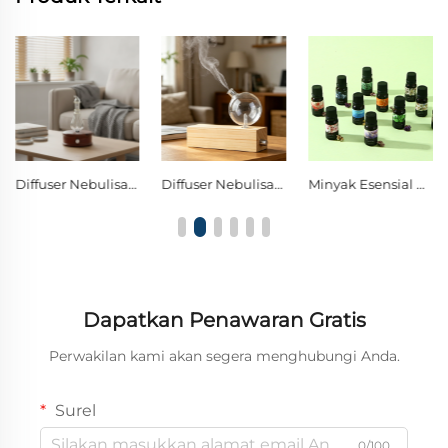
Diffuser Nebulisasi Kaca Kayu dengan Pengaturan Tombol Tunggal dan Lampu Malam Dekoratif LED Hangat
Diffuser Nebulisasi Tanpa Air dari Kayu Solid Alami dan Kaca Borosilikat dengan Tombol Pengatur Logam, Diffuser Aromaterapi Kabut Dingin Minyak Esensial Murni
Minyak Esensial Ekstrak Tumbuhan Murni, Hadiah Wangi Mewah yang Tahan Lama untuk Relaksasi & Perawatan Diri
Dapatkan Penawaran Gratis
Perwakilan kami akan segera menghubungi Anda.
Surel
0/100