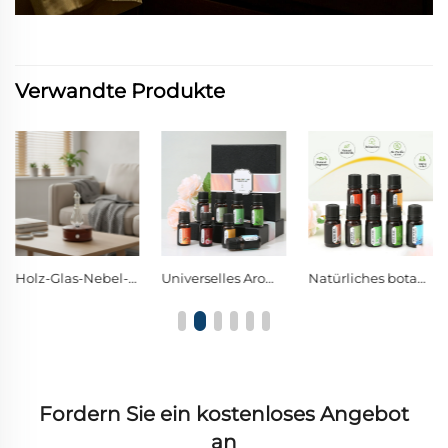
Verwandte Produkte
Universelles Aromatherapieöl, kompatibel mit allen Ultraschall-Diffusoren
Natürliches botanisches Aromatherapieöl | Reiner Pflanzenduft zur Raumluftverbesserung und zur Beruhigung des Geistes
Vogelförmiger, wasserloser Zerstäubungs-Diffusor aus Borosilikatglas mit dunklem Walnussholzsockel
Fordern Sie ein kostenloses Angebot
an