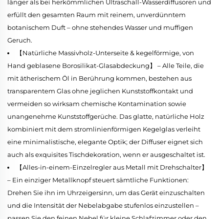
länger als bei herkömmlichen Ultraschall-Wasserdiffusoren und
erfüllt den gesamten Raum mit reinem, unverdünntem
botanischem Duft – ohne stehendes Wasser und muffigen
Geruch.
【Natürliche Massivholz-Unterseite & kegelförmige, von
Hand geblasene Borosilikat-Glasabdeckung】 – Alle Teile, die
mit ätherischem Öl in Berührung kommen, bestehen aus
transparentem Glas ohne jeglichen Kunststoffkontakt und
vermeiden so wirksam chemische Kontamination sowie
unangenehme Kunststoffgerüche. Das glatte, natürliche Holz
kombiniert mit dem stromlinienförmigen Kegelglas verleiht
eine minimalistische, elegante Optik; der Diffuser eignet sich
auch als exquisites Tischdekoration, wenn er ausgeschaltet ist.
【Alles-in-einem-Einzelregler aus Metall mit Drehschalter】
– Ein einziger Metallknopf steuert sämtliche Funktionen:
Drehen Sie ihn im Uhrzeigersinn, um das Gerät einzuschalten
und die Intensität der Nebelabgabe stufenlos einzustellen –
passen Sie den feinen Nebel für kleine Schlafzimmer oder den