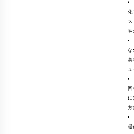
化
ス
や
な
臭
ュ
回
に
方
暖