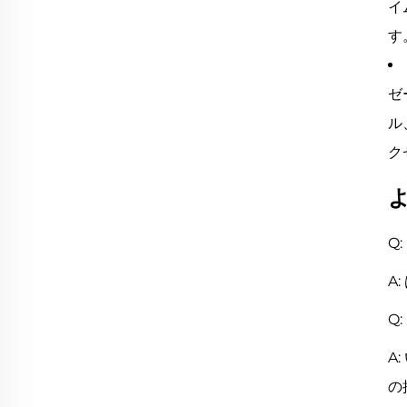
イ
す
ゼ
ル
ク
Q
A
Q
A
の