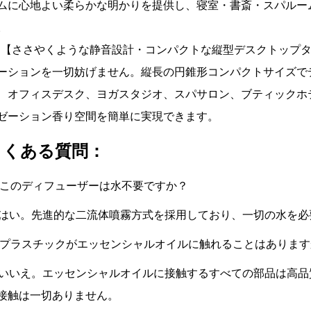
ムに心地よい柔らかな明かりを提供し、寝室・書斎・スパルー
。
【ささやくような静音設計・コンパクトな縦型デスクトップ
ーションを一切妨げません。縦長の円錐形コンパクトサイズで
、オフィスデスク、ヨガスタジオ、スパサロン、ブティックホ
ゼーション香り空間を簡単に実現できます。
よくある質問：
: このディフューザーは水不要ですか？
: はい。先進的な二流体噴霧方式を採用しており、一切の水を
: プラスチックがエッセンシャルオイルに触れることはありま
: いいえ。エッセンシャルオイルに接触するすべての部品は高
接触は一切ありません。