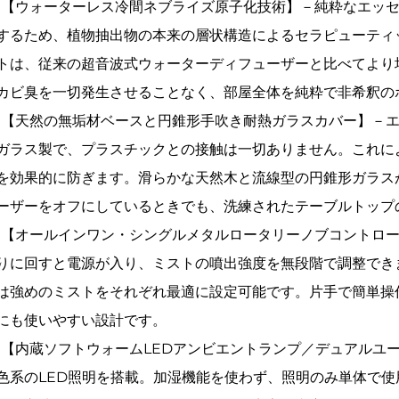
【ウォーターレス冷間ネブライズ原子化技術】－純粋なエッ
するため、植物抽出物の本来の層状構造によるセラピューティ
トは、従来の超音波式ウォーターディフューザーと比べてより
カビ臭を一切発生させることなく、部屋全体を純粋で非希釈の
【天然の無垢材ベースと円錐形手吹き耐熱ガラスカバー】－
ガラス製で、プラスチックとの接触は一切ありません。これに
を効果的に防ぎます。滑らかな天然木と流線型の円錐形ガラス
ーザーをオフにしているときでも、洗練されたテーブルトップ
【オールインワン・シングルメタルロータリーノブコントロー
りに回すと電源が入り、ミストの噴出強度を無段階で調整でき
は強めのミストをそれぞれ最適に設定可能です。片手で簡単操
にも使いやすい設計です。
【内蔵ソフトウォームLEDアンビエントランプ／デュアルユ
色系のLED照明を搭載。加湿機能を使わず、照明のみ単体で