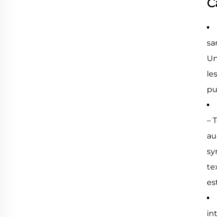
C
sa
Un
le
pu
– 
au
sy
te
es
in