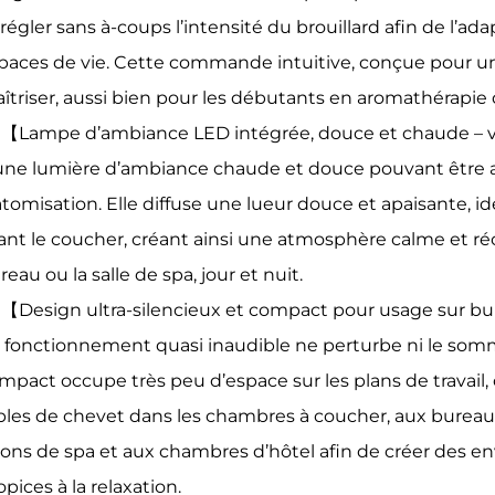
 régler sans à-coups l’intensité du brouillard afin de l’
paces de vie. Cette commande intuitive, conçue pour une 
îtriser, aussi bien pour les débutants en aromathérapie
【Lampe d’ambiance LED intégrée, douce et chaude – ve
une lumière d’ambiance chaude et douce pouvant être a
atomisation. Elle diffuse une lueur douce et apaisante, idé
ant le coucher, créant ainsi une atmosphère calme et ré
reau ou la salle de spa, jour et nuit.
【Design ultra-silencieux et compact pour usage sur bu
 fonctionnement quasi inaudible ne perturbe ni le sommeil
mpact occupe très peu d’espace sur les plans de travail,
bles de chevet dans les chambres à coucher, aux bureaux
lons de spa et aux chambres d’hôtel afin de créer des 
opices à la relaxation.