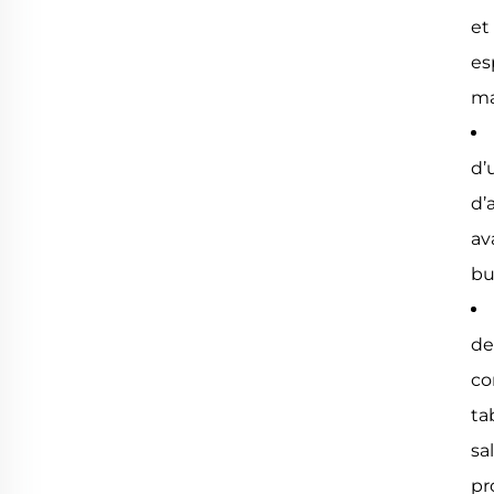
et
es
ma
d’
d’
av
bu
de
co
ta
sa
pr