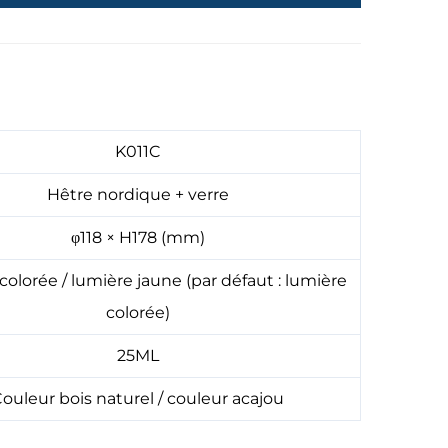
K011C
Hêtre nordique + verre
φ118 × H178 (mm)
olorée / lumière jaune (par défaut : lumière
colorée)
25ML
ouleur bois naturel / couleur acajou