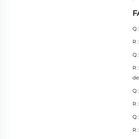
F
Q 
R 
Q 
R 
de
Q 
R 
Q 
R 