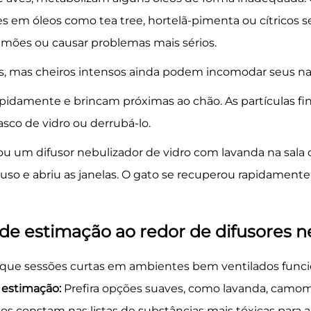
s em óleos como tea tree, hortelã-pimenta ou cítricos
ulmões ou causar problemas mais sérios.
, mas cheiros intensos ainda podem incomodar seus na
pidamente e brincam próximas ao chão. As partículas fi
sco de vidro ou derrubá-lo.
ou um difusor nebulizador de vidro com lavanda na sala 
o e abriu as janelas. O gato se recuperou rapidamente, 
 de estimação ao redor de difusores n
am que sessões curtas em ambientes bem ventilados fun
e estimação:
Prefira opções suaves, como lavanda, camomil
odos constam nas listas de substâncias mais tóxicas par