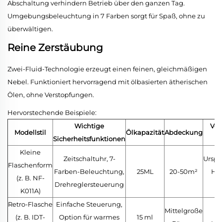
Abschaltung verhindern Betrieb über den ganzen Tag.
Umgebungsbeleuchtung in 7 Farben sorgt für Spaß, ohne zu
überwältigen.
Reine Zerstäubung
Zwei-Fluid-Technologie erzeugt einen feinen, gleichmäßigen
Nebel. Funktioniert hervorragend mit ölbasierten ätherischen
Ölen, ohne Verstopfungen.
Hervorstechende Beispiele:
Wichtige
Ver
Modellstil
Ölkapazität
Abdeckung
Sicherheitsfunktionen
F
Kleine
Zeitschaltuhr, 7-
Urspr
Flaschenform
Farben-Beleuchtung,
25ML
20-50m²
Hol
(z. B. NF-
Drehreglersteuerung
K011A)
Retro-Flasche
Einfache Steuerung,
Mittelgroße
R
(z. B. IDT-
Option für warmes
15 ml