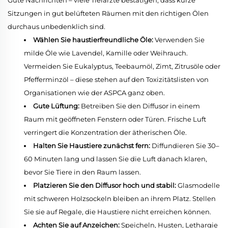
Gute Nachrichten – viele Tierärzte bestätigen, dass kurze
Sitzungen in gut belüfteten Räumen mit den richtigen Ölen
durchaus unbedenklich sind.
Wählen Sie haustierfreundliche Öle:
Verwenden Sie
milde Öle wie Lavendel, Kamille oder Weihrauch.
Vermeiden Sie Eukalyptus, Teebaumöl, Zimt, Zitrusöle oder
Pfefferminzöl – diese stehen auf den Toxizitätslisten von
Organisationen wie der ASPCA ganz oben.
Gute Lüftung:
Betreiben Sie den Diffusor in einem
Raum mit geöffneten Fenstern oder Türen. Frische Luft
verringert die Konzentration der ätherischen Öle.
Halten Sie Haustiere zunächst fern:
Diffundieren Sie 30–
60 Minuten lang und lassen Sie die Luft danach klaren,
bevor Sie Tiere in den Raum lassen.
Platzieren Sie den Diffusor hoch und stabil:
Glasmodelle
mit schweren Holzsockeln bleiben an ihrem Platz. Stellen
Sie sie auf Regale, die Haustiere nicht erreichen können.
Achten Sie auf Anzeichen:
Speicheln, Husten, Lethargie