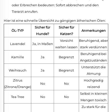
oder Erbrechen bedeuten: Sofort abbrechen und den
Tierarzt anrufen.
Hier ist eine schnelle Übersicht zu gängigen ätherischen Ölen:
Sicher für
Sicher für
ÖL-TYP
Anmerkungen
Hunde?
Katzen?
Vorsicht
Beruhigend, aber
Lavendel
Ja, in Maßen
walten lassen
stark verdünnen
Beruhigend bei
Kamille
Ja
Begrenzt
Angstzuständen
Unterstützt die
Weihrauch
Ja
Begrenzt
Atmung
Zitrus
Hochgradig
No
No
(Zitrone/Orange)
reizend
Selbst in kleinen
Tea Tree
No
No
Mengen toxisch
Zu stark für die