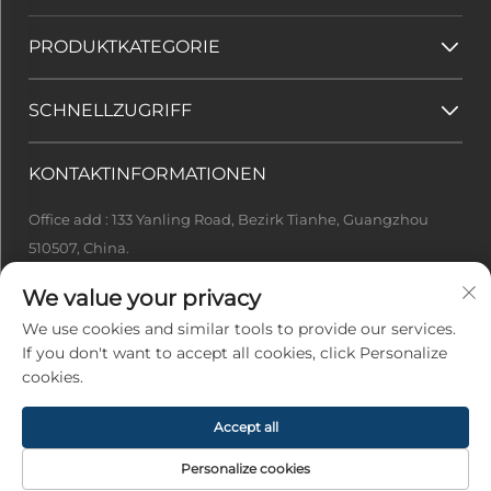
PRODUKTKATEGORIE
SCHNELLZUGRIFF
KONTAKTINFORMATIONEN
Office add : 133 Yanling Road, Bezirk Tianhe, Guangzhou
510507, China.
[email protected]
We value your privacy
+86-13922415049
We use cookies and similar tools to provide our services.
If you don't want to accept all cookies, click Personalize
cookies.
Urheberrecht © 2026 Guangzhou Ideal Tech Co., Ltd. Alle Rechte
vorbehalten -
Datenschutzrichtlinie
Accept all
Personalize cookies