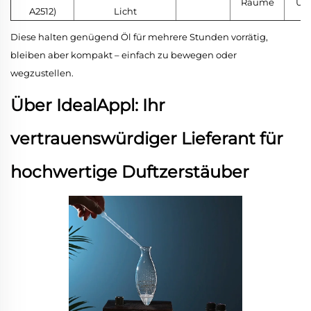
Räume
Unt
A2512)
Licht
Diese halten genügend Öl für mehrere Stunden vorrätig,
bleiben aber kompakt – einfach zu bewegen oder
wegzustellen.
Über IdealAppl: Ihr
vertrauenswürdiger Lieferant für
hochwertige Duftzerstäuber