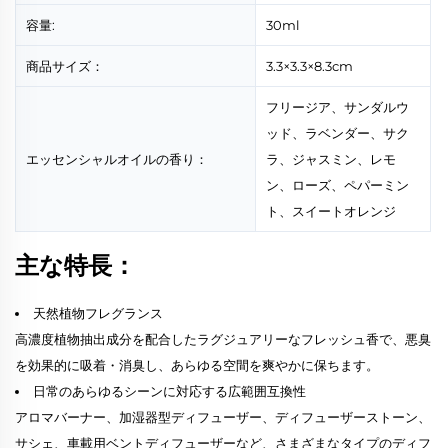
容量:
30ml
商品サイズ：
3.3×3.3×8.3cm
フリージア、サンダルウ
ッド、ラベンダー、サク
エッセンシャルオイルの香り：
ラ、ジャスミン、レモ
ン、ローズ、ペパーミン
ト、スイートオレンジ
主な特長：
天然植物フレグランス
高濃度植物抽出成分を配合したラグジュアリーなフレッシュ香で、悪臭
を効果的に吸着・消臭し、あらゆる空間を爽やかに保ちます。
日常のあらゆるシーンに対応する広範囲互換性
アロマバーナー、加湿器型ディフューザー、ディフューザーストーン、
サシェ、車載用ベントディフューザーなど、さまざまなタイプのディフ