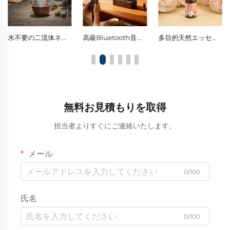
水不要の二流体ネブライザータイプ（調光式ノブライト付き）
高級Bluetooth音楽対応ソリッドウッド・ガラス製水不要ディフューザー
多目的天然エッセンシャルオイル（家庭用アロマセラピー、車内用フレッシュナー、DIY香りクラフトに最適）
無料お見積もりを取得
担当者よりすぐにご連絡いたします。
メール
0/100
氏名
0/100