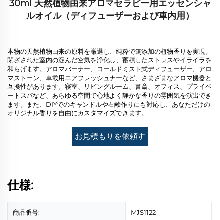
30ml 天然植物由来アロマセラピー用エッセンシャ
ルオイル（ディフューザーおよび車内用）
本物の天然植物由来の原料を厳選し、純粋で無添加の植物香りを実現。
閉ざされた室内の淀んだ空気を浄化し、蓄積したストレスやイライラを
和らげます。アロマバーナー、コールドミスト式ディフューザー、アロ
マストーン、車載用エアフレッシュナーなど、さまざまなアロマ機器と
互換性があります。寝室、リビングルーム、書斎、オフィス、プライベ
ートスパなど、あらゆる空間で心地よく静かな香りの雰囲気を演出でき
ます。また、DIYでのキャンドルや石鹸作りにも対応し、あなただけの
オリジナル香りを自由にカスタマイズできます。
お見積もりを依頼す
る
仕様:
商品番号:
MJS1122