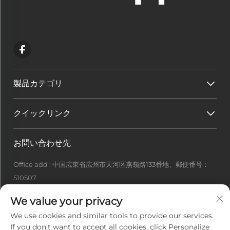
製品カテゴリ
クイックリンク
お問い合わせ先
Office add : 中国広東省広州市天河区燕嶺路133番地、郵便番号：
510507
[email protected]
We value your privacy
+86-13922415049
We use cookies and similar tools to provide our services.
If you don't want to accept all cookies, click Personalize