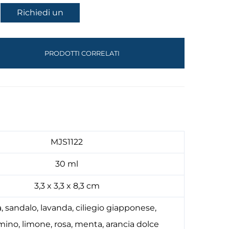
Richiedi un
preventivo
PRODOTTI CORRELATI
MJS1122
30 ml
3,3 x 3,3 x 8,3 cm
a, sandalo, lavanda, ciliegio giapponese,
ino, limone, rosa, menta, arancia dolce