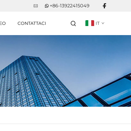
+86-13922415049
EO
CONTATTACI
IT