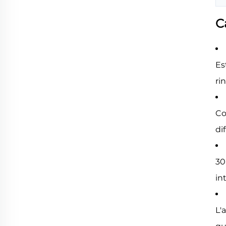
C
Es
ri
Co
di
30
in
L'