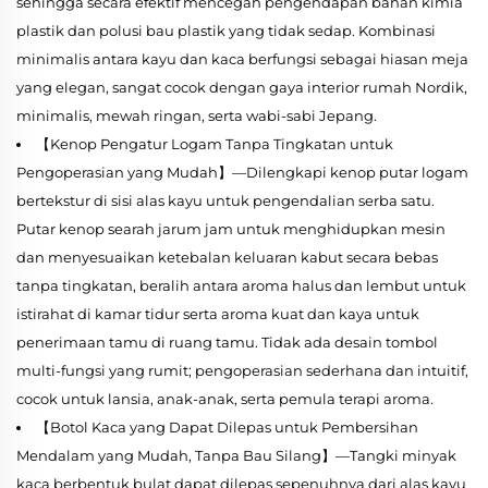
sehingga secara efektif mencegah pengendapan bahan kimia
plastik dan polusi bau plastik yang tidak sedap. Kombinasi
minimalis antara kayu dan kaca berfungsi sebagai hiasan meja
yang elegan, sangat cocok dengan gaya interior rumah Nordik,
minimalis, mewah ringan, serta wabi-sabi Jepang.
【Kenop Pengatur Logam Tanpa Tingkatan untuk
Pengoperasian yang Mudah】—Dilengkapi kenop putar logam
bertekstur di sisi alas kayu untuk pengendalian serba satu.
Putar kenop searah jarum jam untuk menghidupkan mesin
dan menyesuaikan ketebalan keluaran kabut secara bebas
tanpa tingkatan, beralih antara aroma halus dan lembut untuk
istirahat di kamar tidur serta aroma kuat dan kaya untuk
penerimaan tamu di ruang tamu. Tidak ada desain tombol
multi-fungsi yang rumit; pengoperasian sederhana dan intuitif,
cocok untuk lansia, anak-anak, serta pemula terapi aroma.
【Botol Kaca yang Dapat Dilepas untuk Pembersihan
Mendalam yang Mudah, Tanpa Bau Silang】—Tangki minyak
kaca berbentuk bulat dapat dilepas sepenuhnya dari alas kayu