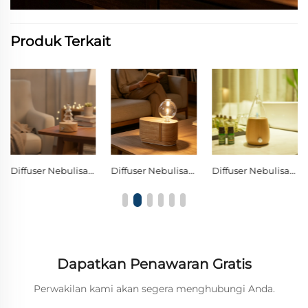
Produk Terkait
Diffuser Nebulisasi Dingin Tanpa Air dengan Dua Jenis Cairan, Berlapis dan Melengkung, Tanpa Kontak Plastik, Terbuat dari Kayu Solid, Diffuser Aroma Minyak Esensial Murni dengan Kaca Borosilikat Bola
Diffuser Nebulisasi Tanpa Air Berbentuk Kerucut dari Kaca dengan Kontrol Tombol Tunggal dan Lampu Ambient LED Hangat
Minyak Esensial Ekstrak Tumbuhan Murni, Hadiah Wangi Mewah yang Tahan Lama untuk Relaksasi & Perawatan Diri
Dapatkan Penawaran Gratis
Perwakilan kami akan segera menghubungi Anda.