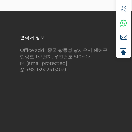
연락처 정보
Office add : 중국 광둥성 광저우시 톈허구
옌링로 133번지, 우편번호 510507
[email protected]
+86-13922415049