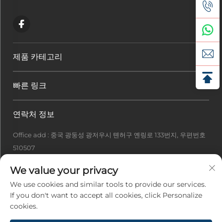
제품 카테고리
빠른 링크
연락처 정보
Office add : 중국 광둥성 광저우시 톈허구 옌링로 133번지, 우편번호
510507
[email protected]
We value your privacy
+86-13922415049
We use cookies and similar tools to provide our services.
If you don't want to accept all cookies, click Personalize
cookies.
저작권 © 2026 광저우 아이디얼 테크 유한공사. 모든 권리 보유. -
개인정