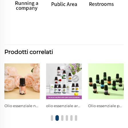
Prodotti correlati
Olio essenziale naturale multifunzione per aromaterapia domestica, deodorante per auto e creazioni fai-da-te profumate
olio essenziale aromaterapico naturale da 30 ml per diffusori e auto
Olio essenziale puro estratto da piante, regalo di lusso con fragranza duratura per rilassamento e cura di sé